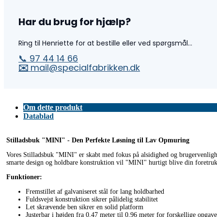
Har du brug for hjælp?
Ring til Henriette for at bestille eller ved spørgsmål...
📞 97 44 14 66
✉️
mail@specialfabrikken.dk
Om dette produkt
Datablad
Stilladsbuk "MINI" - Den Perfekte Løsning til Lav Opmuring
Vores Stilladsbuk "MINI" er skabt med fokus på alsidighed og brugervenlighe
smarte design og holdbare konstruktion vil "MINI" hurtigt blive din foretruk
Funktioner:
Fremstillet af galvaniseret stål for lang holdbarhed
Fuldsvejst konstruktion sikrer pålidelig stabilitet
Let skrævende ben sikrer en solid platform
Justerbar i højden fra 0,47 meter til 0,96 meter for forskellige opgave