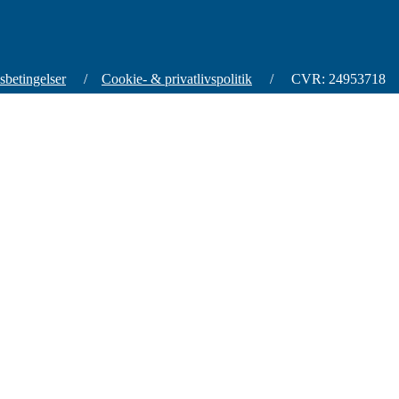
sbetingelser
/
Cookie- & privatlivspolitik
/ CVR: 24953718