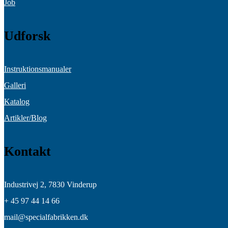
Job
Udforsk
Instruktionsmanualer
Galleri
Katalog
Artikler/Blog
Kontakt
Industrivej 2,
7830 Vinderup
+ 45 97 44 14 66
mail@specialfabrikken.dk