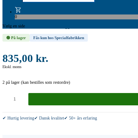
Fremstillet i galvaniseret stål.
Fuldsvejst konstruktion.
Let skrævende ben sikrer stabilitet.
0
Højde 0,47 – 0,96 m. – velegnet til lav opmuring.
Vælg en side
Tilkøb den korrekte overligger.
🟢 På lager
Fås kun hos Specialfabrikken
835,00
kr.
Ekskl. moms
2 på lager (kan bestilles som restordre)
Stilladsbuk
"MINI"
-
ekskl.
overligger
antal
✔ Hurtig levering
✔ Dansk kvalitet
✔ 50+ års erfaring