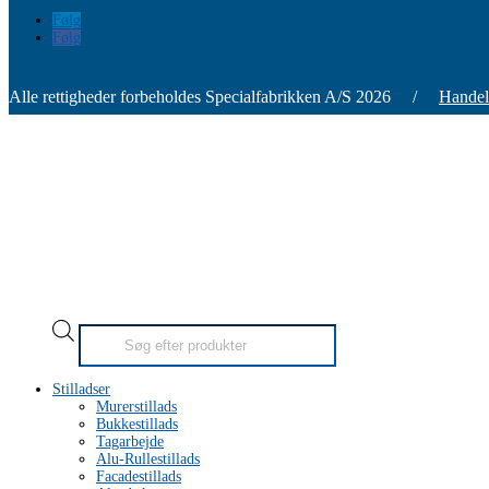
Følg
Følg
Alle rettigheder forbeholdes Specialfabrikken A/S 2026 /
Handel
Products
search
Stilladser
Murerstillads
Bukkestillads
Tagarbejde
Alu-Rullestillads
Facadestillads