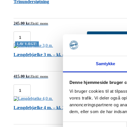
Trinunderstøtning
2200
mm.
antal
245,00
kr.
Ekskl. moms
Trinunderstøtning
antal
LAV VÆGT!
Længdebjælke 3 m. – kl. 4/5 (højstyrkestål, 13,4 kg.)
Samtykke
415,00
kr.
Ekskl. moms
Denne hjemmeside bruger c
Vi bruger cookies til at tilpas
Længdebjælke
3
vores trafik. Vi deler også 
m.
annonceringspartnere og anal
-
Længdebjælke 4 m. – kl. 3
kl.
dem, eller som de har indsaml
4/5
(højstyrkestål,
13,4
Samtykkevalg