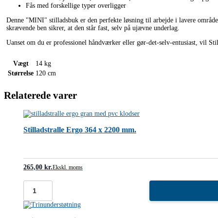
Fås med forskellige typer overligger
Denne "MINI" stilladsbuk er den perfekte løsning til arbejde i lavere områder
skrævende ben sikrer, at den står fast, selv på ujævne underlag.
Uanset om du er professionel håndværker eller gør-det-selv-entusiast, vil Sti
Vægt
14 kg
Størrelse
120 cm
Relaterede varer
Stilladstralle Ergo 364 x 2200 mm.
265,00
kr.
Ekskl. moms
Stilladstralle
Ergo
364
x