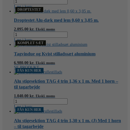
Droptestet
LIGHT
Læg i kurv
Alu-
DROPTESTET
dæk
med
Droptestet Alu-dæk med lem 0,60 x 3,05 m.
lem
0,60
2.095,00
kr.
Ekskl. moms
x
Droptestet
3,05
Alu-
Læg i kurv
m.
dæk
KOMPLET SÆT
antal
med
lem
Tagvindue og Kvist stilladssæt aluminium
0,60
x
6.980,00
kr.
Ekskl. moms
3,05
SE PRODUKT
FÅS KUN HER
m.
antal
Alu stigesektion TAG 4 trin 1,36 x 1 m. Med 1 horn –
til tagarbejde
1.040,00
kr.
Ekskl. moms
Alu
stigesektion
Læg i kurv
TAG
FÅS KUN HER
4
trin
Alu stigesektion TAG 4 trin 1,30 x 1 m. (J) Med 1 horn
1,36
– til tagarbejde
x