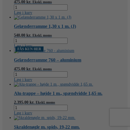
0,5
475,00
kr.
Ekskl. moms
m.
Gelænderramme
antal
alu
Læg i kurv
0,69
x
1
Gelænderramme 1,30 x 1 m. (J)
m.
antal
540,00
kr.
Ekskl. moms
Gelænderramme
1,30
Læg i kurv
x
FÅS KUN HER
1
m.
Gelænderramme 760 – aluminium
(J)
antal
475,00
kr.
Ekskl. moms
Gelænderramme
760
Læg i kurv
-
aluminium
antal
Alu-trappe – højde 1 m., spændvidde 1,65 m.
2.395,00
kr.
Ekskl. moms
Alu-
trappe
Læg i kurv
-
højde
1
Skraldenøgle m. spids, 19-22 mm.
m.,