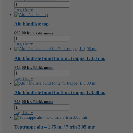
alu-
Alu-
koblinger
dæk
Læg i kurv
antal
v.
trappe
0,6
Alu håndliste top
x
2,05
695,00
kr.
Ekskl. moms
m.
Alu
antal
håndliste
Læg i kurv
top
antal
Alu håndliste bund for 2 m. trappe, L 3,05 m.
745,00
kr.
Ekskl. moms
Alu
håndliste
Læg i kurv
bund
for
2
Alu håndliste bund for 2 m. trappe, L 3,00 m.
m.
trappe,
745,00
kr.
Ekskl. moms
L
Alu
3,05
håndliste
Læg i kurv
m.
bund
antal
for
2
Toptrappe alu – 1,75 m. / 7 trin 3,05 mtr
m.