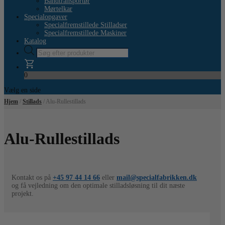
Båndtransportør
Mørtelkar
Specialopgaver
Specialfremstillede Stilladser
Specialfremstillede Maskiner
Katalog
Products
search
0
Vælg en side
Hjem
/
Stillads
/ Alu-Rullestillads
Alu-Rullestillads
Kontakt os på
+45 97 44 14 66
eller
mail@specialfabrikken.dk
og få vejledning om den optimale stilladsløsning til dit næste
projekt.