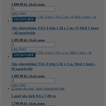
1
1.040,00
kr.
Ekskl. moms
m.
Alu
Med
stigesektion
Læg i kurv
1
TAG
horn
4
FÅS KUN HER
-
trin
til
1,30
Alu stigesektion TAG 8 trin 1,30 x 2 m. (J) Med 1 horn
tagarbejde
x
– til tagarbejde
antal
1
m.
1.495,00
kr.
Ekskl. moms
(J)
Alu
Med
stigesektion
Læg i kurv
1
TAG
horn
8
FÅS KUN HER
-
trin
til
1,30
Alu stigesektion TAG 8 trin 1,36 x 2 m. Med 1 horn –
tagarbejde
x
til tagarbejde
antal
2
m.
1.495,00
kr.
Ekskl. moms
(J)
Alu
Med
stigesektion
Læg i kurv
1
TAG
horn
8
-
trin
Langt alu-dæk 0,6 x 7,00 m.
til
1,36
tagarbejde
x
7.790,00
kr.
Ekskl. moms
antal