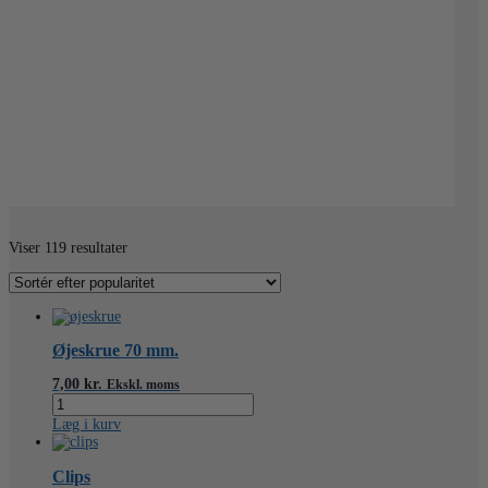
Sorteret
Viser 119 resultater
efter
popularitet
Øjeskrue 70 mm.
7,00
kr.
Ekskl. moms
Øjeskrue
70
Læg i kurv
mm.
antal
Clips