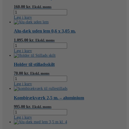
antal
antal
160,00
kr.
Ekskl. moms
Smøremiddel/tørslipmiddel
antal
Læg i kurv
Alu-dæk uden lem 0,6 x 3,05 m.
1.095,00
kr.
Ekskl. moms
Alu-
dæk
Læg i kurv
uden
lem
0,6
Holder til stilladsskilt
x
3,05
70,00
kr.
Ekskl. moms
m.
Holder
antal
til
Læg i kurv
stilladsskilt
antal
Kombirækværk 2,5 m. – aluminium
995,00
kr.
Ekskl. moms
Kombirækværk
2,5
Læg i kurv
m.
-