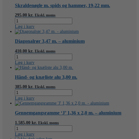
aluminium
Skraldenøgle m. spids og hammer, 19-22 mm.
antal
295,00
kr.
Ekskl. moms
Skraldenøgle
m.
Læg i kurv
spids
og
hammer,
Diagonalrør 3,47 m. – aluminium
19-
22
410,00
kr.
Ekskl. moms
mm.
Diagonalrør
antal
3,47
Læg i kurv
m.
-
aluminium
Hånd- og knæliste alu 3,00 m.
antal
385,00
kr.
Ekskl. moms
Hånd-
og
Læg i kurv
knæliste
alu
3,00
Gennemgangsramme ‘J’ 1,36 x 2,0 m. – aluminium
m.
antal
1.585,00
kr.
Ekskl. moms
Gennemgangsramme
'J'
Læg i kurv
1,36