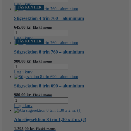
1,36
Læg i kurv
x
FÅS KUN HER
1,2
m.
Stigesektion 4 trin 760 – aluminium
m/3
trin
645,00
kr.
Ekskl. moms
antal
Stigesektion
4
Læg i kurv
trin
FÅS KUN HER
760
-
Stigesektion 8 trin 760 – aluminium
aluminium
antal
980,00
kr.
Ekskl. moms
Stigesektion
8
Læg i kurv
trin
760
-
Stigesektion 8 trin 690 – aluminium
aluminium
antal
980,00
kr.
Ekskl. moms
Stigesektion
8
Læg i kurv
trin
690
-
Alu stigesektion 8 trin 1,30 x 2 m. (J)
aluminium
antal
1.295,00
kr.
Ekskl. moms