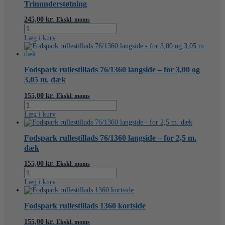
2,0
Trinunderstøtning
m.
-
245,00
kr.
Ekskl. moms
aluminium
Trinunderstøtning
antal
antal
Læg i kurv
Fodspark rullestillads 76/1360 langside – for 3,00 og
3,05 m. dæk
155,00
kr.
Ekskl. moms
Fodspark
rullestillads
Læg i kurv
76/1360
langside
-
Fodspark rullestillads 76/1360 langside – for 2,5 m.
for
dæk
3,00
og
155,00
kr.
Ekskl. moms
3,05
Fodspark
m.
rullestillads
Læg i kurv
dæk
76/1360
antal
langside
-
Fodspark rullestillads 1360 kortside
for
2,5
155,00
kr.
Ekskl. moms