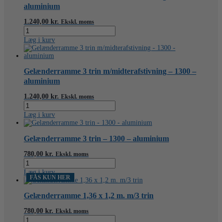
aluminium
1.240,00
kr.
Ekskl. moms
Gelænderramme
3
Læg i kurv
trin
m/midterafstivning
-
1360
Gelænderramme 3 trin m/midterafstivning – 1300 –
-
aluminium
aluminium
antal
1.240,00
kr.
Ekskl. moms
Gelænderramme
3
Læg i kurv
trin
m/midterafstivning
-
Gelænderramme 3 trin – 1300 – aluminium
1300
-
780,00
kr.
Ekskl. moms
aluminium
Gelænderramme
antal
3
Læg i kurv
trin
FÅS KUN HER
-
1300
Gelænderramme 1,36 x 1,2 m. m/3 trin
-
aluminium
780,00
kr.
Ekskl. moms
antal
Gelænderramme