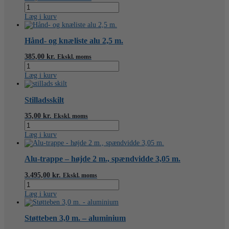
Skraldenøgle
m.
Læg i kurv
gaffel,
19-
22
Hånd- og knæliste alu 2,5 m.
mm.
antal
385,00
kr.
Ekskl. moms
Hånd-
og
Læg i kurv
knæliste
alu
2,5
Stilladsskilt
m.
antal
35,00
kr.
Ekskl. moms
Stilladsskilt
antal
Læg i kurv
Alu-trappe – højde 2 m., spændvidde 3,05 m.
3.495,00
kr.
Ekskl. moms
Alu-
trappe
Læg i kurv
-
højde
2
Støtteben 3,0 m. – aluminium
m.,