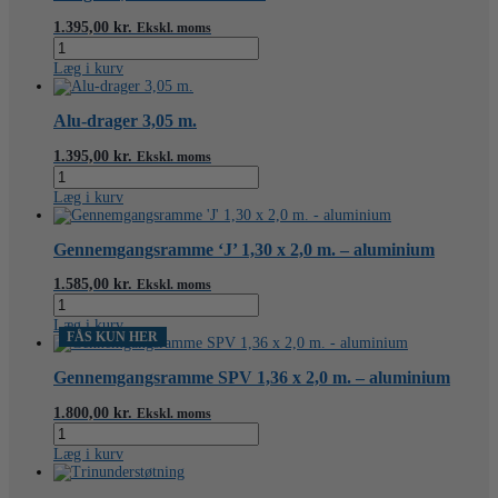
antal
1.395,00
kr.
Ekskl. moms
Drager
3,00
Læg i kurv
m.
-
aluminium
Alu-drager 3,05 m.
antal
1.395,00
kr.
Ekskl. moms
Alu-
drager
Læg i kurv
3,05
m.
antal
Gennemgangsramme ‘J’ 1,30 x 2,0 m. – aluminium
1.585,00
kr.
Ekskl. moms
Gennemgangsramme
'J'
Læg i kurv
1,30
FÅS KUN HER
x
2,0
Gennemgangsramme SPV 1,36 x 2,0 m. – aluminium
m.
-
1.800,00
kr.
Ekskl. moms
aluminium
Gennemgangsramme
antal
SPV
Læg i kurv
1,36
x