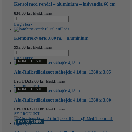
aluminium
Konsol med rondel – aluminium – indvendig 60 cm
antal
830,00
kr.
Ekskl. moms
Konsol
med
Læg i kurv
rondel
-
aluminium
Kombirækværk 3,00 m. – aluminium
-
indvendig
995,00
kr.
Ekskl. moms
60
Kombirækværk
cm
3,00
Læg i kurv
antal
m.
KOMPLET SÆT
-
aluminium
Alu-Rullestilladssæt ståhøjde 4,18 m. 1360 x 3,05
antal
Fra
14.635,00
kr.
Ekskl. moms
SE PRODUKT
KOMPLET SÆT
Alu-Rullestilladssæt ståhøjde 4,18 m. 1360 x 3,00
Fra
14.635,00
kr.
Ekskl. moms
SE PRODUKT
FÅS KUN HER