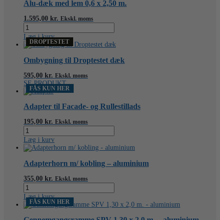
aluminium
Alu-dæk med lem 0,6 x 2,50 m.
antal
1.595,00
kr.
Ekskl. moms
Alu-
dæk
Læg i kurv
med
DROPTESTET
lem
0,6
Ombygning til Droptestet dæk
x
2,50
595,00
kr.
Ekskl. moms
m.
SE PRODUKT
FÅS KUN HER
antal
Adapter til Facade- og Rullestillads
195,00
kr.
Ekskl. moms
Adapter
til
Læg i kurv
Facade-
og
Rullestillads
Adapterhorn m/ kobling – aluminium
antal
355,00
kr.
Ekskl. moms
Adapterhorn
m/
Læg i kurv
kobling
FÅS KUN HER
-
aluminium
Gennemgangsramme SPV 1,30 x 2,0 m. – aluminium