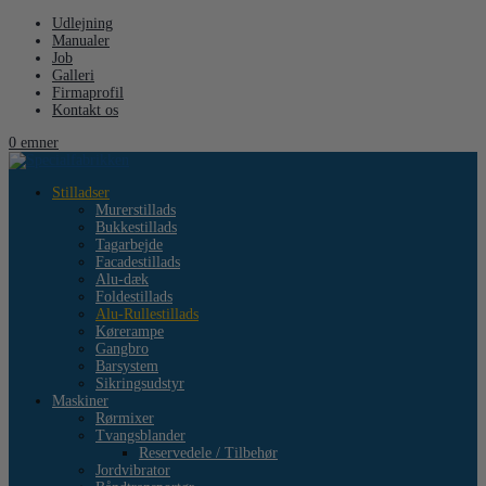
Udlejning
Manualer
Job
Galleri
Firmaprofil
Kontakt os
0 emner
Stilladser
Murerstillads
Bukkestillads
Tagarbejde
Facadestillads
Alu-dæk
Foldestillads
Alu-Rullestillads
Kørerampe
Gangbro
Barsystem
Sikringsudstyr
Maskiner
Rørmixer
Tvangsblander
Reservedele / Tilbehør
Jordvibrator