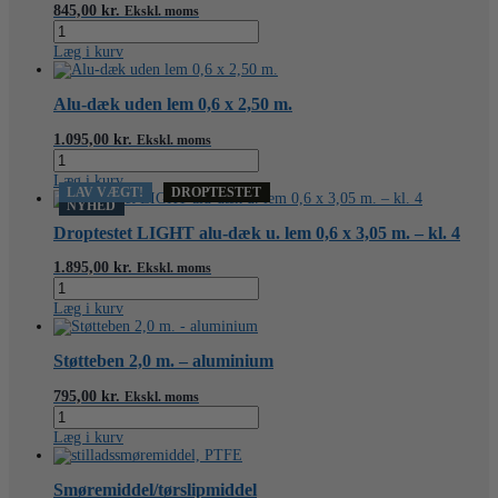
spændvidde
845,00
kr.
Ekskl. moms
3,05
Støtteben
m.
3,0
Læg i kurv
antal
m.
-
aluminium
Alu-dæk uden lem 0,6 x 2,50 m.
antal
1.095,00
kr.
Ekskl. moms
Alu-
dæk
Læg i kurv
uden
LAV VÆGT!
DROPTESTET
NYHED
lem
0,6
Droptestet LIGHT alu-dæk u. lem 0,6 x 3,05 m. – kl. 4
x
2,50
1.895,00
kr.
Ekskl. moms
m.
Droptestet
antal
LIGHT
Læg i kurv
alu-
dæk
u.
Støtteben 2,0 m. – aluminium
lem
0,6
795,00
kr.
Ekskl. moms
x
Støtteben
3,05
2,0
Læg i kurv
m.
m.
–
-
kl.
aluminium
Smøremiddel/tørslipmiddel
4