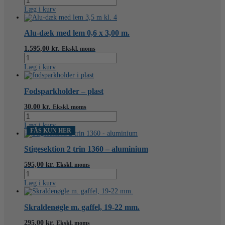
2,5
1,36
Læg i kurv
m.
x
dæk)
1
antal
m.
Alu-dæk med lem 0,6 x 3,00 m.
antal
1.595,00
kr.
Ekskl. moms
Alu-
dæk
Læg i kurv
med
lem
0,6
Fodsparkholder – plast
x
3,00
30,00
kr.
Ekskl. moms
m.
Fodsparkholder
antal
-
Læg i kurv
plast
FÅS KUN HER
antal
Stigesektion 2 trin 1360 – aluminium
595,00
kr.
Ekskl. moms
Stigesektion
2
Læg i kurv
trin
1360
-
Skraldenøgle m. gaffel, 19-22 mm.
aluminium
antal
295,00
kr.
Ekskl. moms