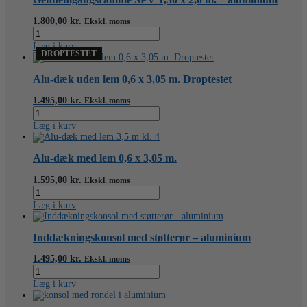
antal
1.800,00
kr.
Ekskl. moms
Gennemgangsramme
SPV
Læg i kurv
1,30
DROPTESTET
x
2,0
Alu-dæk uden lem 0,6 x 3,05 m. Droptestet
m.
-
1.495,00
kr.
Ekskl. moms
aluminium
Alu-
antal
dæk
Læg i kurv
uden
lem
0,6
Alu-dæk med lem 0,6 x 3,05 m.
x
3,05
1.595,00
kr.
Ekskl. moms
m.
Alu-
Droptestet
dæk
Læg i kurv
antal
med
lem
0,6
Inddækningskonsol med støtterør – aluminium
x
3,05
1.495,00
kr.
Ekskl. moms
m.
Inddækningskonsol
antal
med
Læg i kurv
støtterør
-