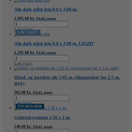
x
2,0
Alu-dæk uden lem 0,6 x 3,00 m.
m.
-
1.095,00
kr.
Ekskl. moms
aluminium
Alu-
antal
dæk
Læg i kurv
uden
LAV VÆGT!
lem
0,6
Alu-dæk uden lem 0,6 x 3,00 m. LIGHT
x
3,00
1.295,00
kr.
Ekskl. moms
m.
Alu-
antal
dæk
Læg i kurv
uden
lem
0,6
Hånd- og knæliste alu 3,05 m. (diagonalrør for 2,5 m.
x
dæk)
3,00
m.
385,00
kr.
Ekskl. moms
LIGHT
Hånd-
antal
og
Læg i kurv
knæliste
FÅS KUN HER
alu
3,05
Gelænderramme 1,36 x 1 m.
m.
(diagonalrør
540,00
kr.
Ekskl. moms
for
Gelænderramme