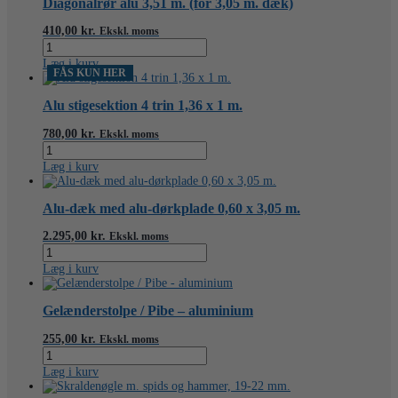
Diagonalrør alu 3,51 m. (for 3,05 m. dæk)
x
2
410,00
kr.
Ekskl. moms
m.
Diagonalrør
antal
alu
Læg i kurv
3,51
FÅS KUN HER
m.
(for
Alu stigesektion 4 trin 1,36 x 1 m.
3,05
m.
780,00
kr.
Ekskl. moms
dæk)
Alu
antal
stigesektion
Læg i kurv
4
trin
1,36
Alu-dæk med alu-dørkplade 0,60 x 3,05 m.
x
1
2.295,00
kr.
Ekskl. moms
m.
Alu-
antal
dæk
Læg i kurv
med
alu-
dørkplade
Gelænderstolpe / Pibe – aluminium
0,60
x
255,00
kr.
Ekskl. moms
3,05
Gelænderstolpe
m.
/
Læg i kurv
antal
Pibe
-