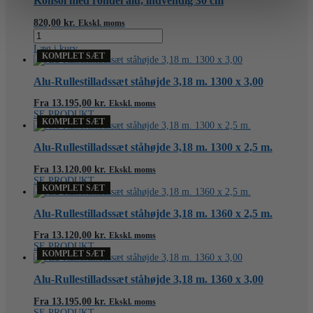
Konsol med rondel alu, indvendig 30 cm
820,00
kr.
Ekskl. moms
Konsol
med
Læg i kurv
rondel
KOMPLET SÆT
alu,
indvendig
Alu-Rullestilladssæt ståhøjde 3,18 m. 1300 x 3,00
30
cm
Fra
13.195,00
kr.
Ekskl. moms
antal
SE PRODUKT
KOMPLET SÆT
Alu-Rullestilladssæt ståhøjde 3,18 m. 1300 x 2,5 m.
Fra
13.120,00
kr.
Ekskl. moms
SE PRODUKT
KOMPLET SÆT
Alu-Rullestilladssæt ståhøjde 3,18 m. 1360 x 2,5 m.
Fra
13.120,00
kr.
Ekskl. moms
SE PRODUKT
KOMPLET SÆT
Alu-Rullestilladssæt ståhøjde 3,18 m. 1360 x 3,00
Fra
13.195,00
kr.
Ekskl. moms
SE PRODUKT