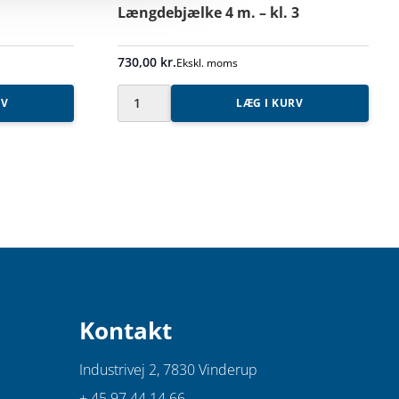
Længdebjælke 4 m. – kl. 3
730,00
kr.
Ekskl. moms
RV
LÆG I KURV
Længdebjælke
4
m.
-
kl.
3
antal
Kontakt
Industrivej 2,
7830 Vinderup
+ 45 97 44 14 66