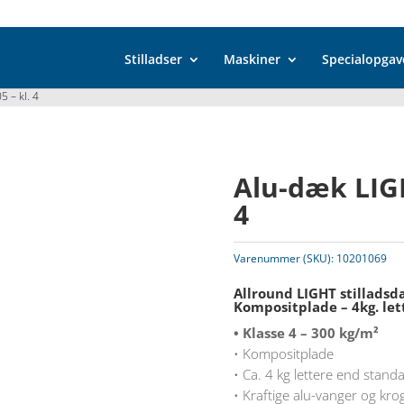
Stilladser
Maskiner
Specialopgav
 – kl. 4
Alu-dæk LIGH
4
Varenummer (SKU):
10201069
Allround LIGHT stilladsd
Kompositplade – 4kg. le
• Klasse 4 – 300 kg/m²
• Kompositplade
• Ca. 4 kg lettere end stan
• Kraftige alu-vanger og kro