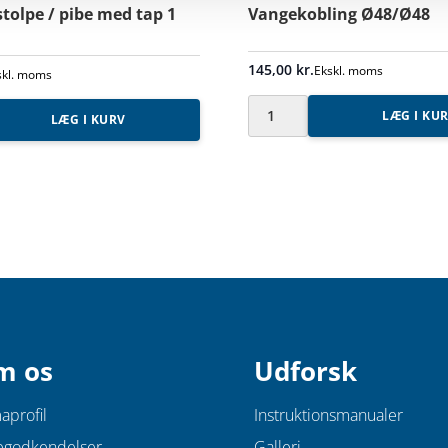
tolpe / pibe med tap 1
Vangekobling Ø48/Ø48
145,00
kr.
Ekskl. moms
skl. moms
LÆG I KU
LÆG I KURV
Vangekobling
lpe
Ø48/
Ø48
antal
m os
Udforsk
aprofil
Instruktionsmanualer
egodkendelser
Galleri