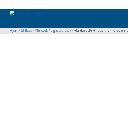
Hjem
/
Stillads
/
Alu-dæk
/
Light alu-dæk
/ Alu-dæk LIGHT uden lem 0,60 x 3,05