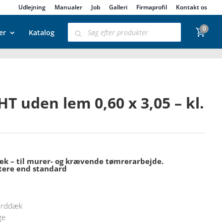
Udlejning
Manualer
Job
Galleri
Firmaprofil
Kontakt os
Products
0
search
er
Katalog
T uden lem 0,60 x 3,05 – kl.
æk – til murer- og krævende tømrerarbejde.
ttere end standard
darddæk
ge