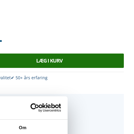
.
LÆG I KURV
alitet
✔ 50+ års erfaring
 hjælp?
at bestille eller ved spørgsmål...
abrikken.dk
Om