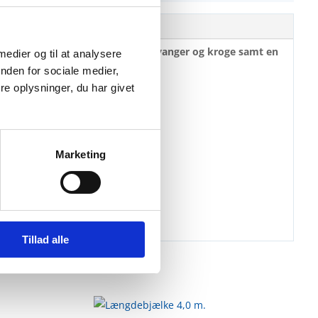
opbygget med
kraftige aluminiumsvanger og kroge samt en
 medier og til at analysere
nden for sociale medier,
e oplysninger, du har givet
illadsdæk (300 kg pr. m²)
.
Marketing
Tillad alle