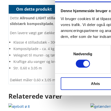
Om dette produkt
Datablad
Denne hjemmeside bruger c
Dette
Allround LIGHT stilladsdæk
er et stærkt og alsidigt s
Vi bruger cookies til at tilpas
slidstærk kompositplade
, som reducerer vægten med ca.
4
vores trafik. Vi deler også 
annonceringspartnere og anal
Den lavere vægt gør dækket
nemmere at håndtere i daglig 
dem, eller som de har indsaml
Klasse 4 stilladsdæk – 300 kg/m²
Samtykkevalg
Kompositplade – ca. 4 kg lettere
Nødvendig
Velegnet til murer- og tømrerarbejde
Kraftige alu-vanger og kroge
Str. 0,60 x 3,05 m
Dækket måler
0,60 x 3,05 m
og passer til de fleste stilladss
Afvis
Relaterede varer