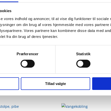
ookies
tilladsdæk til professionelle opgaver på byggepladsen. Dækket er 
se vores indhold og annoncer, til at vise dig funktioner til sociale
 kg sammenlignet med standarddækket med finerplade
.
oplysninger om din brug af vores hjemmeside med vores partnere i
ysepartnere. Vores partnere kan kombinere disse data med andr
brug
, samtidig med at det stadig lever op til kravene for
klasse 4 st
et fra din brug af deres tjenester.
Præferencer
Statistik
ystemer på markedet.
Tillad valgte