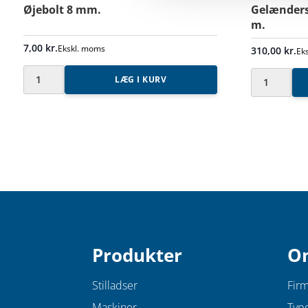
Øjebolt 8 mm.
Gelænders
m.
7,00
kr.
Ekskl. moms
310,00
kr.
Ek
LÆG I KURV
Øjebolt
Gelændersto
8
/
mm.
pibe
antal
med
tap
1
m.
antal
Produkter
O
Stilladser
Firm
Maskiner
Typ