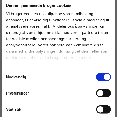
Denne hjemmeside bruger cookies
Relaterede varer
Vi bruger cookies til at tilpasse vores indhold og
annoncer, til at vise dig funktioner til sociale medier og til
at analysere vores trafik. Vi deler også oplysninger om
din brug af vores hjemmeside med vores partnere inden
for sociale medier, annonceringspartnere og
analysepartnere. Vores partnere kan kombinere disse
data med andre oplysninger, du har givet dem, eller som
de har indsamlet fra din brug af deres tjenester.
🚧 En idé, en udfordring, en
specialopgave?
Vidste du, at vi ikke kun laver stilladser?
Samtykkevalg
– vi bygger også
specialløsninger i stål og alu.
Afslutningssøjle 1,0 m.
Alu-beslag til
Nødvendig
gelænderstolpe/pibe med
Har du en udfordring, der kræver noget særligt?
tap
Så er det lige præcis den slags, vi elsker at løse 💪
Præferencer
👉 Klik her og se, hvad vi kan.
225,00
kr.
Ekskl. moms
395,00
kr.
Ekskl. moms
LÆG I KURV
LÆG I KURV
Afslutningssøjle
Statistik
Alu-
1,0