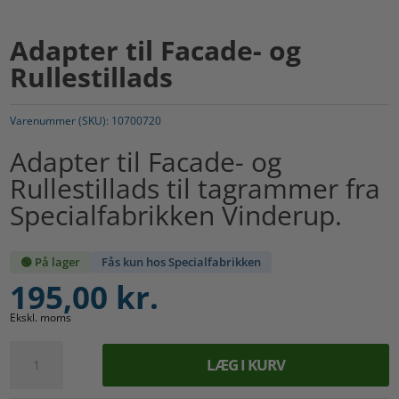
Adapter til Facade- og
Rullestillads
Varenummer (SKU):
10700720
Adapter til Facade- og
Rullestillads til tagrammer fra
Specialfabrikken Vinderup.
🟢 På lager
Fås kun hos Specialfabrikken
195,00
kr.
Ekskl. moms
Adapter
LÆG I KURV
til
A
Facade-
l