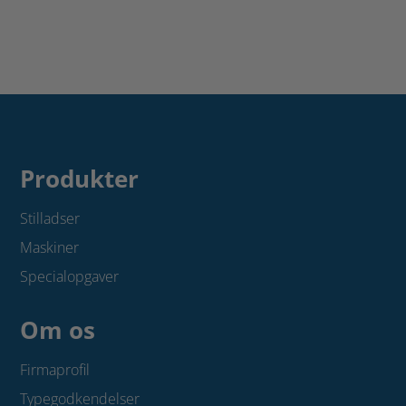
m.
lem
-
antal
kl.
4/5
(højstyrkestål,
13,4
kg.)
antal
Produkter
Stilladser
Maskiner
Specialopgaver
Om os
Firmaprofil
Typegodkendelser