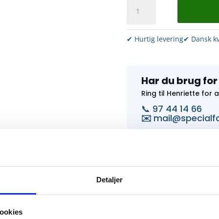
Ramme
med
låge
alu
✔ Hurtig levering
✔ Dansk kv
antal
Har du brug for
Ring til Henriette for 
📞 97 44 14 66
✉️
mail@specialf
erup 690 bl.a. vores gode Alu skorstenstillads.
Detaljer
ookies