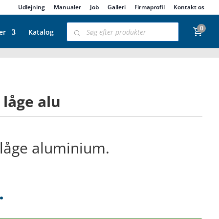
Udlejning
Manualer
Job
Galleri
Firmaprofil
Kontakt os
Products
0
search
er
Katalog
låge alu
åge aluminium.
.