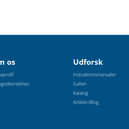
uden
lem
0,6
x
1,65
m.
antal
m os
Udforsk
aprofil
Instruktionsmanualer
egodkendelser
Galleri
Katalog
Artikler/Blog