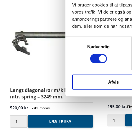
Vi bruger cookies til at tilpas
vores trafik. Vi deler også 
annonceringspartnere og anal
dem, eller som de har indsaml
Samtykkevalg
Nødvendig
Afvis
Langt diagonalrør m/kilekobl. for 1
Tværbjælk
mtr. spring – 3249 mm.
195,00
kr.
Ek
520,00
kr.
Ekskl. moms
LÆG I KURV
Tværbjælke
Langt
1,6