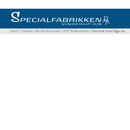
Hjem
/
Stillads
/
Alu-Rullestillads
/
690 Rullestillads
/ Ramme med låge alu