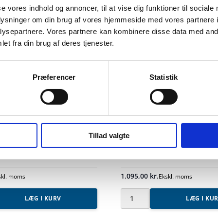
se vores indhold og annoncer, til at vise dig funktioner til sociale
oplysninger om din brug af vores hjemmeside med vores partnere i
ysepartnere. Vores partnere kan kombinere disse data med andr
et fra din brug af deres tjenester.
Præferencer
Statistik
Tillad valgte
e 1,6 m.
Alu-dæk uden lem 0,6 x 1
1.095,00
kr.
skl. moms
Ekskl. moms
LÆG I KURV
LÆG I KU
Alu-
dæk