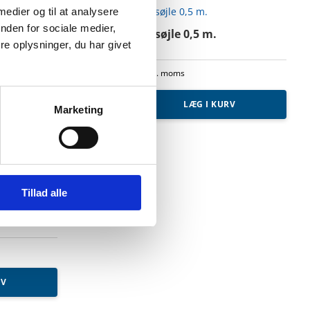
 medier og til at analysere
nden for sociale medier,
Afslutningssøjle 0,5 m.
e oplysninger, du har givet
175,00
kr.
Ekskl. moms
LÆG I KURV
Marketing
Afslutningssøjle
0,5
m.
antal
Tillad alle
,65 m.
RV