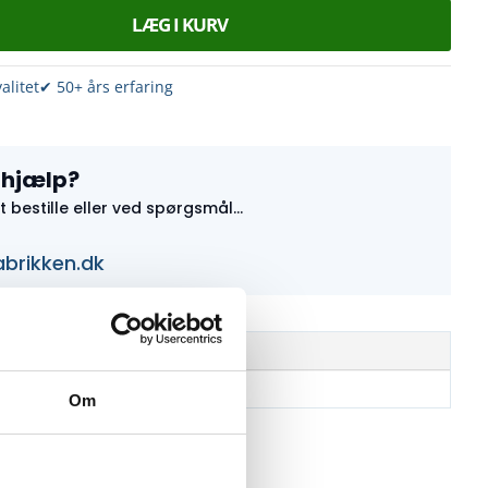
LÆG I KURV
alitet
✔ 50+ års erfaring
 hjælp?
at bestille eller ved spørgsmål...
abrikken.dk
Om