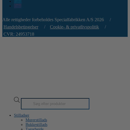
Følg
Følg
Alle rettigheder forbeholdes Specialfabrikken A/S 2026 /
Handelsbetingelser
/
Cookie- & privatlivspolitik
/
CVR: 24953718
Products
search
Stilladser
Murerstillads
Bukkestillads
Tagarbejde