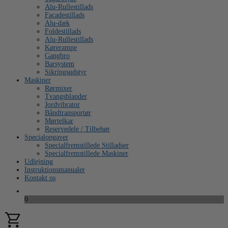
Alu-Rullestillads
Facadestillads
Alu-dæk
Foldestillads
Alu-Rullestillads
Kørerampe
Gangbro
Barsystem
Sikringsudstyr
Maskiner
Rørmixer
Tvangsblander
Jordvibrator
Båndtransportør
Mørtelkar
Reservedele / Tilbehør
Specialopgaver
Specialfremstillede Stilladser
Specialfremstillede Maskiner
Udlejning
Instruktionsmanualer
Kontakt os
0