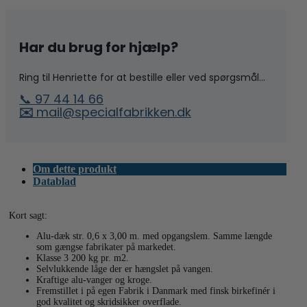
antal
Har du brug for hjælp?
Ring til Henriette for at bestille eller ved spørgsmål...
📞 97 44 14 66
✉️
mail@specialfabrikken.dk
Om dette produkt
Datablad
Kort sagt:
Alu-dæk str. 0,6 x 3,00 m. med opgangslem. Samme længde
som gængse fabrikater på markedet.
Klasse 3 200 kg pr. m2.
Selvlukkende låge der er hængslet på vangen.
Kraftige alu-vanger og kroge.
Fremstillet i på egen Fabrik i Danmark med finsk birkefinér i
god kvalitet og skridsikker overflade.