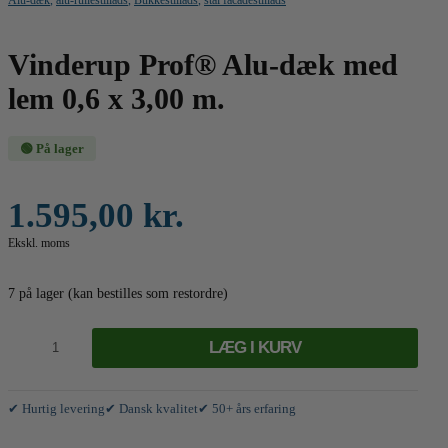
Vinderup Prof® Alu-dæk med
lem 0,6 x 3,00 m.
🟢 På lager
1.595,00
kr.
Ekskl. moms
7 på lager (kan bestilles som restordre)
Alu-
dæk
LÆG I KURV
med
lem
0,6
x
✔ Hurtig levering
✔ Dansk kvalitet
✔ 50+ års erfaring
3,00
m.