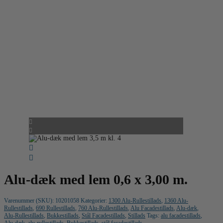
Alu-dæk med lem 0,6 x 3,00 m.
Varenummer (SKU):
10201058
Kategorier:
1300 Alu-Rullestillads
,
1360 Alu-
Rullestillads
,
690 Rullestillads
,
760 Alu-Rullestillads
,
Alu Facadestillads
,
Alu-dæk
,
Alu-Rullestillads
,
Bukkestillads
,
Stål Facadestillads
,
Stillads
Tags:
alu facadestillads
,
Alu-dæk
,
alu-rullestillads
,
Bukkestillads
,
stål facadestillads