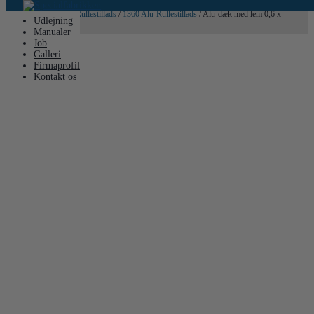
Hjem
/
Stillads
/
Alu-Rullestillads
/
1360 Alu-Rullestillads
/ Alu-dæk med lem 0,6 x
Udlejning
3,00 m.
Manualer
Job
Galleri
Firmaprofil
Kontakt os