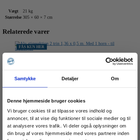
Vægt
21 kg
Størrelse
305 × 60 × 7 cm
Relaterede varer
FÅS KUN HER
Alu stigesektion 2 trin 1,36 x 0,5 m. Med 1 horn – til
tagarbejde
Samtykke
Detaljer
Om
795,00
kr.
Ekskl. moms
Denne hjemmeside bruger cookies
LÆG I KURV
Alu
stigesektion
Vi bruger cookies til at tilpasse vores indhold og
2
annoncer, til at vise dig funktioner til sociale medier og til
trin
Langt diagonalrør m/kilekobl. for 1 mtr. spring – 3249
1,36
at analysere vores trafik. Vi deler også oplysninger om
mm.
x
din brug af vores hjemmeside med vores partnere inden
0,5
m.