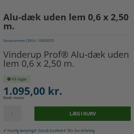
Alu-dæk uden lem 0,6 x 2,50
m.
Varenummer (SKU):
10800035
Vinderup Prof® Alu-dæk uden
lem 0,6 x 2,50 m.
🟢 På lager
1.095,00
kr.
Ekskl. moms
Alu-
LÆG I KURV
dæk
A
uden
l
lem
✔ Hurtig levering
✔ Dansk kvalitet
✔ 50+ års erfaring
t