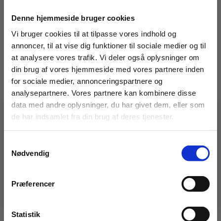
Denne hjemmeside bruger cookies
Relaterede varer
Vi bruger cookies til at tilpasse vores indhold og
annoncer, til at vise dig funktioner til sociale medier og til
at analysere vores trafik. Vi deler også oplysninger om
din brug af vores hjemmeside med vores partnere inden
for sociale medier, annonceringspartnere og
analysepartnere. Vores partnere kan kombinere disse
data med andre oplysninger, du har givet dem, eller som
de har indsamlet fra din brug af deres tjenester.
🚧 En idé, en udfordring, en
specialopgave?
Vidste du, at vi ikke kun laver stilladser?
Samtykkevalg
– vi bygger også
specialløsninger i stål og alu.
Nødvendig
Længdebjælke 4 m. – kl. 3
Ø38 mm. vipbar
Har du en udfordring, der kræver noget særligt?
Så er det lige præcis den slags, vi elsker at løse 💪
gevindfodplade 0,5 m.
Præferencer
👉 Klik her og se, hvad vi kan.
730,00
kr.
295,00
kr.
Ekskl. moms
Ekskl. moms
Statistik
LÆG I KURV
LÆG I KURV