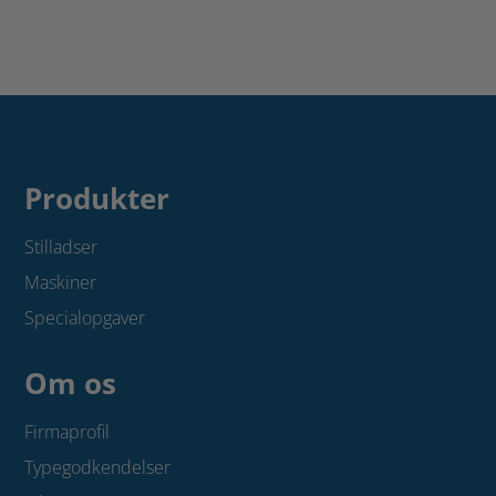
lem
gelænderstolpe/pibe
-
med
med
tap
alu-
antal
dørkplade
antal
Produkter
Stilladser
Maskiner
Specialopgaver
Om os
Firmaprofil
Typegodkendelser