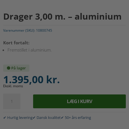
Drager 3,00 m. – aluminium
Varenummer (SKU):
10800745
Kort fortalt:
Fremstillet i aluminium.
🟢 På lager
1.395,00
kr.
Ekskl. moms
Drager
LÆG I KURV
3,00
A
m.
l
-
✔ Hurtig levering
✔ Dansk kvalitet
✔ 50+ års erfaring
t
aluminium
e