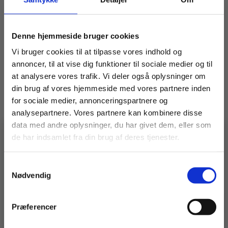
Relaterede varer
Denne hjemmeside bruger cookies
Vi bruger cookies til at tilpasse vores indhold og
annoncer, til at vise dig funktioner til sociale medier og til
at analysere vores trafik. Vi deler også oplysninger om
din brug af vores hjemmeside med vores partnere inden
for sociale medier, annonceringspartnere og
analysepartnere. Vores partnere kan kombinere disse
data med andre oplysninger, du har givet dem, eller som
de har indsamlet fra din brug af deres tjenester.
Trinunderstøtning
Afslutningssøjle 0,5 m.
🚧 En idé, en udfordring, en
specialopgave?
Vidste du, at vi ikke kun laver stilladser?
Samtykkevalg
– vi bygger også
specialløsninger i stål og alu.
Nødvendig
245,00
kr.
175,00
kr.
Ekskl. moms
Ekskl. moms
Har du en udfordring, der kræver noget særligt?
Så er det lige præcis den slags, vi elsker at løse 💪
LÆG I KURV
LÆG I KURV
Præferencer
👉 Klik her og se, hvad vi kan.
Trinunderstøtning
Afslutningssøjle
antal
0,5