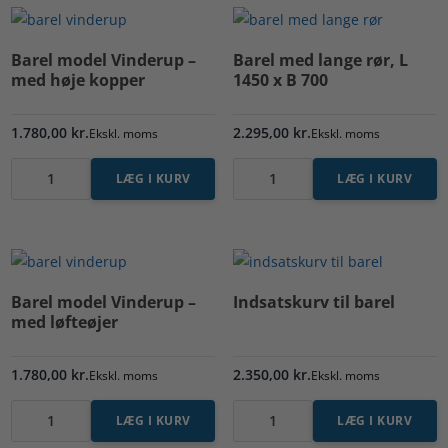
popularitet
Barel model Vinderup –
Barel med lange rør, L
med høje kopper
1450 x B 700
1.780,00
kr.
2.295,00
kr.
Ekskl. moms
Ekskl. moms
LÆG I KURV
LÆG I KURV
Barel
Barel
model
med
Vinderup
lange
-
rør,
med
L
Barel model Vinderup –
Indsatskurv til barel
høje
1450
med løfteøjer
kopper
x
antal
B
1.780,00
kr.
2.350,00
kr.
Ekskl. moms
Ekskl. moms
700
LÆG I KURV
LÆG I KURV
antal
Barel
Indsatskurv