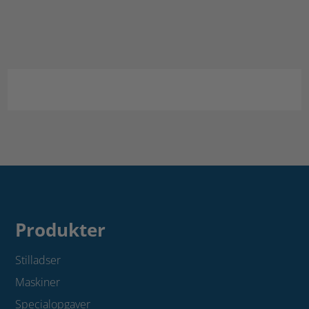
Vinderup
antal
Produkter
Stilladser
Maskiner
Specialopgaver