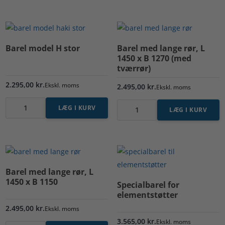
model
til
Vinderup
barel
-
antal
med
Barel model H stor
Barel med lange rør, L
løfteøjer
1450 x B 1270 (med
tværrør)
antal
2.295,00
kr.
Ekskl. moms
2.495,00
kr.
Ekskl. moms
LÆG I KURV
LÆG I KURV
Barel
Barel
model
med
H
lange
stor
rør,
antal
L
Barel med lange rør, L
1450
1450 x B 1150
Specialbarel for
x
elementstøtter
B
2.495,00
kr.
Ekskl. moms
1270
3.565,00
kr.
Ekskl. moms