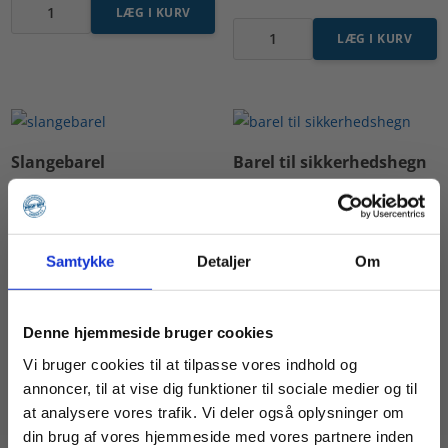
LÆG I KURV
(med
Barel
LÆG I KURV
tværrør)
med
Specialbarel
antal
lange
for
rør,
elementstøtter
L
antal
1450
Slangebarel
Barel til sikkerhedshegn
x
B
1150
2.550,00
kr.
2.895,00
kr.
Ekskl. moms
Ekskl. moms
antal
Samtykke
Detaljer
Om
LÆG I KURV
LÆG I KURV
Slangebarel
Barel
antal
til
Denne hjemmeside bruger cookies
sikkerhedshegn
Vi bruger cookies til at tilpasse vores indhold og
antal
annoncer, til at vise dig funktioner til sociale medier og til
Hjørnebeslag til barel
at analysere vores trafik. Vi deler også oplysninger om
Barel med skilteholder og
din brug af vores hjemmeside med vores partnere inden