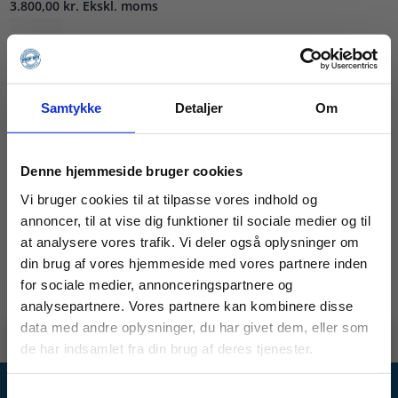
3.800,00
kr.
Ekskl. moms
Foldestillads
VF163
antal
Læg i kurv
Samtykke
Detaljer
Om
Denne hjemmeside bruger cookies
Vi bruger cookies til at tilpasse vores indhold og
annoncer, til at vise dig funktioner til sociale medier og til
at analysere vores trafik. Vi deler også oplysninger om
din brug af vores hjemmeside med vores partnere inden
for sociale medier, annonceringspartnere og
analysepartnere. Vores partnere kan kombinere disse
data med andre oplysninger, du har givet dem, eller som
de har indsamlet fra din brug af deres tjenester.
🚧 En idé, en udfordring, en
specialopgave?
Vidste du, at vi ikke kun laver stilladser?
Samtykkevalg
– vi bygger også
specialløsninger i stål og alu.