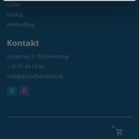
Galleri
Katalog
Artikler/Blog
Kontakt
Industrivej 2,
7830 Vinderup
+ 45 97 44 14 66
mail@specialfabrikken.dk
0