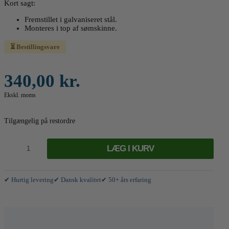
Kort sagt:
Fremstillet i galvaniseret stål.
Monteres i top af sømskinne.
⏳ Bestillingsvare
340,00
kr.
Ekskl. moms
Tilgængelig på restordre
Alu-
dækskinne
LÆG I KURV
antal
✔ Hurtig levering
✔ Dansk kvalitet
✔ 50+ års erfaring