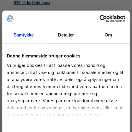
520,00
kr.
Ekskl. moms
LÆG I KURV
Langt
diagonalrør
m/kilekobl.
for
Samtykke
Detaljer
Om
Alu-afdækningsdæk med lem – med alu-dørkplade
1
mtr.
spring
-
Denne hjemmeside bruger cookies
3249
mm.
3.350,00
kr.
Ekskl. moms
Vi bruger cookies til at tilpasse vores indhold og
antal
annoncer, til at vise dig funktioner til sociale medier og til
LÆG I KURV
Alu-
at analysere vores trafik. Vi deler også oplysninger om
afdækningsdæk
din brug af vores hjemmeside med vores partnere inden
med
lem
for sociale medier, annonceringspartnere og
Tværbjælke 1,2 m.
-
analysepartnere. Vores partnere kan kombinere disse
med
alu-
data med andre oplysninger, du har givet dem, eller som
dørkplade
de har indsamlet fra din brug af deres tjenester.
antal
🚧 En idé, en udfordring, en
175,00
kr.
Ekskl. moms
specialopgave?
Samtykkevalg
Vidste du, at vi ikke kun laver stilladser?