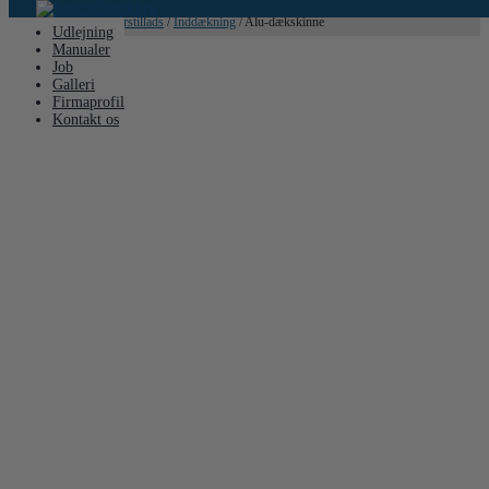
Hjem
/
Stillads
/
Murerstillads
/
Inddækning
/ Alu-dækskinne
Udlejning
Manualer
Job
Galleri
Firmaprofil
Kontakt os