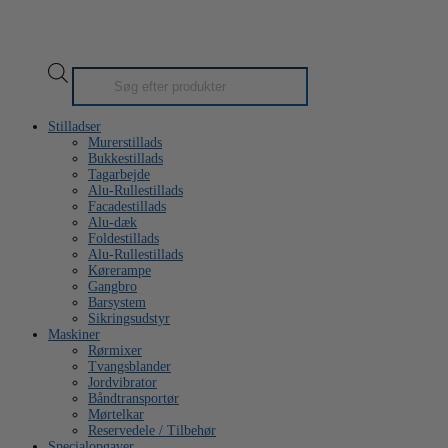
Products
search
Stilladser
Murerstillads
Bukkestillads
Tagarbejde
Alu-Rullestillads
Facadestillads
Alu-dæk
Foldestillads
Alu-Rullestillads
Kørerampe
Gangbro
Barsystem
Sikringsudstyr
Maskiner
Rørmixer
Tvangsblander
Jordvibrator
Båndtransportør
Mørtelkar
Reservedele / Tilbehør
Specialopgaver