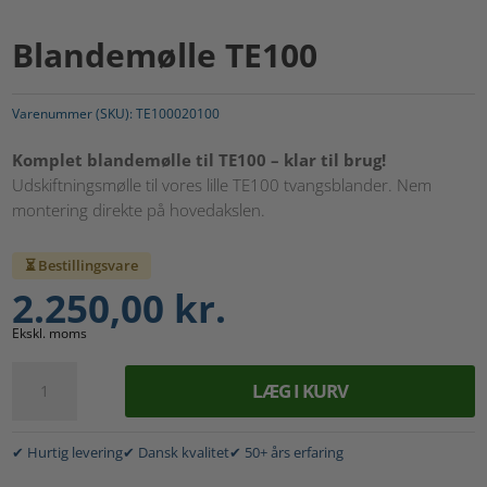
Blandemølle TE100
Varenummer (SKU):
TE100020100
Komplet blandemølle til TE100 – klar til brug!
Udskiftningsmølle til vores lille TE100 tvangsblander. Nem
montering direkte på hovedakslen.
⏳ Bestillingsvare
2.250,00
kr.
Ekskl. moms
Blandemølle
LÆG I KURV
TE100
antal
✔ Hurtig levering
✔ Dansk kvalitet
✔ 50+ års erfaring