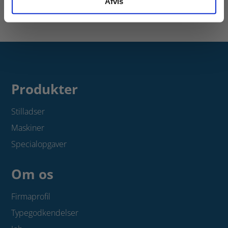
Afvis
Produkter
Stilladser
Maskiner
Specialopgaver
Om os
Firmaprofil
Typegodkendelser