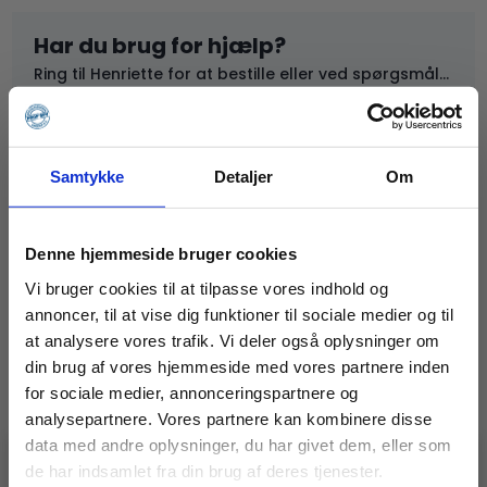
Har du brug for hjælp?
Ring til Henriette for at bestille eller ved spørgsmål...
📞 97 44 14 66
✉️
mail@specialfabrikken.dk
Samtykke
Detaljer
Om
Om dette produkt
Denne hjemmeside bruger cookies
Komplet Blandemølle til Specialfabrikken Vinderups
Vi bruger cookies til at tilpasse vores indhold og
tvangsblander
TE100
annoncer, til at vise dig funktioner til sociale medier og til
Blandemøllen er let at skifte - møllen sættes ned over
at analysere vores trafik. Vi deler også oplysninger om
hovedakslen og spændes fast.
din brug af vores hjemmeside med vores partnere inden
for sociale medier, annonceringspartnere og
Relaterede varer
analysepartnere. Vores partnere kan kombinere disse
data med andre oplysninger, du har givet dem, eller som
FÅS KUN HER
de har indsamlet fra din brug af deres tjenester.
🚧 En idé, en udfordring, en