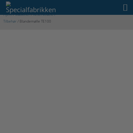
Hjem
/
Maskiner
/
Reservedele /
Tilbehør
/ Blandemølle TE100