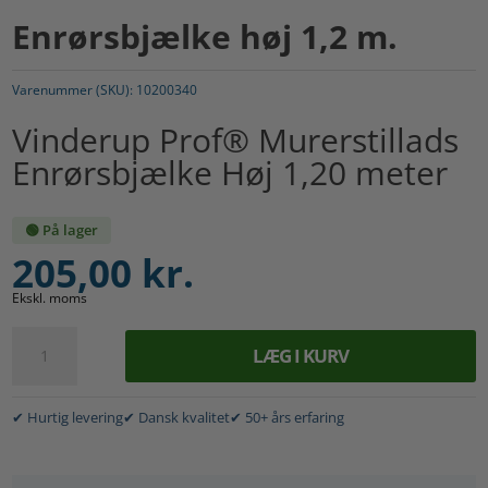
Enrørsbjælke høj 1,2 m.
Varenummer (SKU):
10200340
Vinderup Prof® Murerstillads
Enrørsbjælke Høj 1,20 meter
🟢 På lager
205,00
kr.
Ekskl. moms
Enrørsbjælke
LÆG I KURV
høj
A
1,2
l
m.
✔ Hurtig levering
✔ Dansk kvalitet
✔ 50+ års erfaring
t
antal
e
r