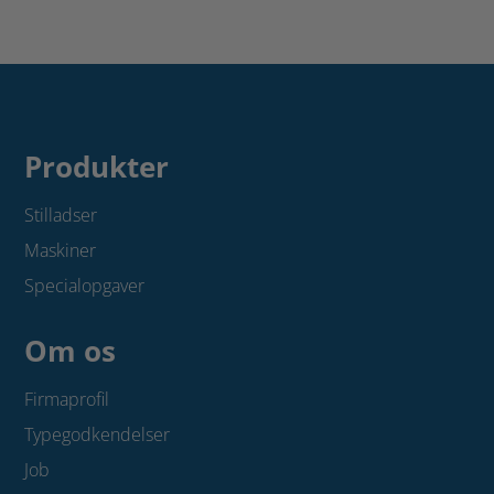
0,6
x
1,65
m.
antal
Produkter
Stilladser
Maskiner
Specialopgaver
Om os
Firmaprofil
Typegodkendelser
Job