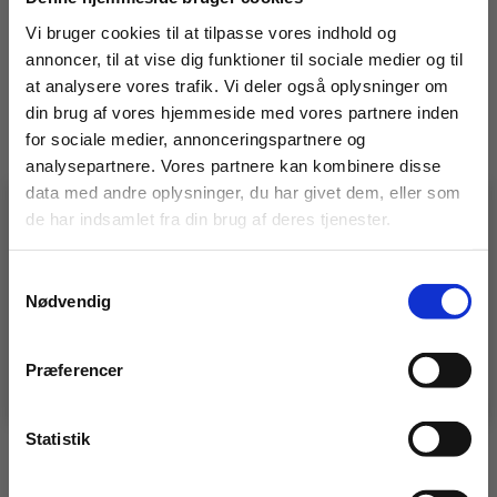
Relaterede varer
Vi bruger cookies til at tilpasse vores indhold og
annoncer, til at vise dig funktioner til sociale medier og til
at analysere vores trafik. Vi deler også oplysninger om
din brug af vores hjemmeside med vores partnere inden
for sociale medier, annonceringspartnere og
analysepartnere. Vores partnere kan kombinere disse
data med andre oplysninger, du har givet dem, eller som
de har indsamlet fra din brug af deres tjenester.
🚧 En idé, en udfordring, en
specialopgave?
Vidste du, at vi ikke kun laver stilladser?
Samtykkevalg
– vi bygger også
specialløsninger i stål og alu.
Afslutningssøjle 0,5 m.
Trinunderstøtning
Nødvendig
Har du en udfordring, der kræver noget særligt?
Så er det lige præcis den slags, vi elsker at løse 💪
175,00
kr.
245,00
kr.
Præferencer
👉 Klik her og se, hvad vi kan.
Ekskl. moms
Ekskl. moms
LÆG I KURV
LÆG I KURV
Afslutningssøjle
Trinunderstøtning
Statistik
0,5
antal
m.