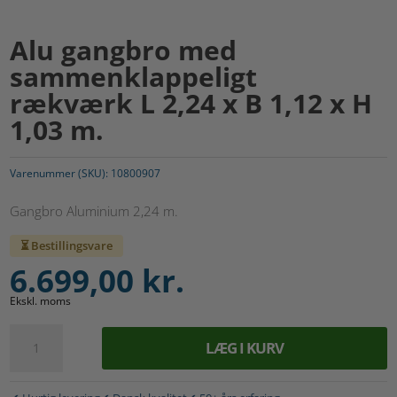
Alu gangbro med
sammenklappeligt
rækværk L 2,24 x B 1,12 x H
1,03 m.
Varenummer (SKU):
10800907
Gangbro Aluminium 2,24 m.
⏳ Bestillingsvare
6.699,00
kr.
Ekskl. moms
Alu
LÆG I KURV
gangbro
A
med
l
sammenklappeligt