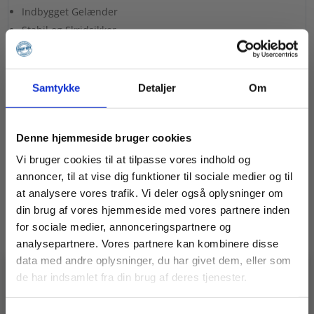
Indbygget Gelænder
Stabil og Skridsikker
100 cm gennemgang
Let at rengøre
Gangareal i skridsikker alu planker
Samtykke
Detaljer
Om
Denne hjemmeside bruger cookies
Dansk fremstillet på fabrikken i Vinderup og kan derfor
også leveres på
specialmål
.
Vi bruger cookies til at tilpasse vores indhold og
annoncer, til at vise dig funktioner til sociale medier og til
at analysere vores trafik. Vi deler også oplysninger om
Relaterede varer
din brug af vores hjemmeside med vores partnere inden
for sociale medier, annonceringspartnere og
analysepartnere. Vores partnere kan kombinere disse
data med andre oplysninger, du har givet dem, eller som
de har indsamlet fra din brug af deres tjenester.
🚧 En idé, en udfordring, en
specialopgave?
Vidste du, at vi ikke kun laver stilladser?