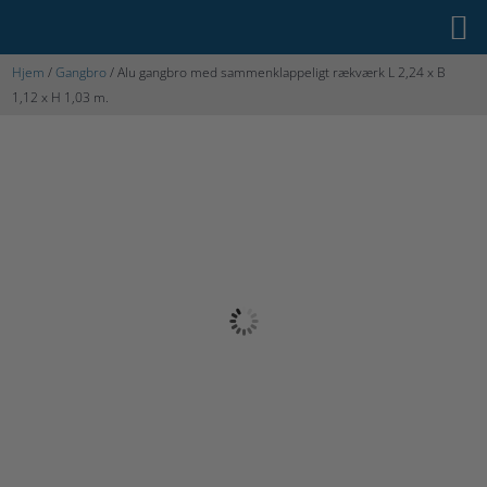
Hjem
/
Gangbro
/ Alu gangbro med sammenklappeligt rækværk L 2,24 x B
1,12 x H 1,03 m.