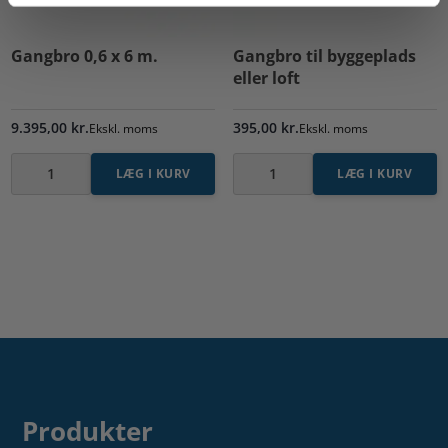
Gangbro 0,6 x 6 m.
Gangbro til byggeplads
eller loft
9.395,00
kr.
395,00
kr.
Ekskl. moms
Ekskl. moms
LÆG I KURV
LÆG I KURV
Gangbro
Gangbro
0,6
til
x
byggeplads
6
eller
m.
loft
antal
antal
Produkter