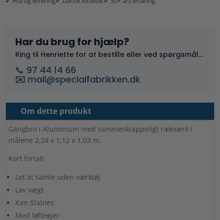
✔ Hurtig levering
✔ Dansk kvalitet
✔ 50+ års erfaring
t
rækværk
e
L
r
2,24
n
Har du brug for hjælp?
x
a
Ring til Henriette for at bestille eller ved spørgsmål...
B
t
1,12
📞 97 44 14 66
i
x
✉️
mail@specialfabrikken.dk
v
H
e
1,03
:
Om dette produkt
m.
antal
Gangbro i Aluminium med sammenklappeligt rækværk i
målene 2,24 x 1,12 x 1,03 m.
Kort fortalt
Let at samle uden værktøj
Lav vægt
Kan Stables
Med løfteøjer