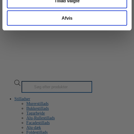
Tillad valgte
Handelsbetingelser
/
Cookie- & privatlivspolitik
/
CVR: 24953718
Afvis
Products
search
Stilladser
Murerstillads
Bukkestillads
Tagarbejde
Alu-Rullestillads
Facadestillads
Alu-dæk
Foldestillads