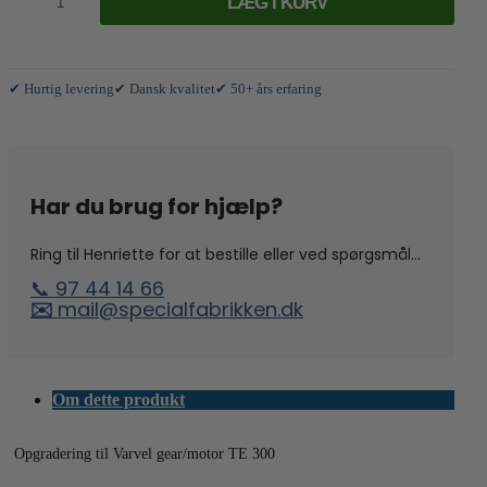
LÆG I KURV
Varvel
gear/motor
TE
300
antal
✔ Hurtig levering
✔ Dansk kvalitet
✔ 50+ års erfaring
Har du brug for hjælp?
Ring til Henriette for at bestille eller ved spørgsmål...
📞 97 44 14 66
✉️
mail@specialfabrikken.dk
Om dette produkt
Opgradering til Varvel gear/motor TE 300