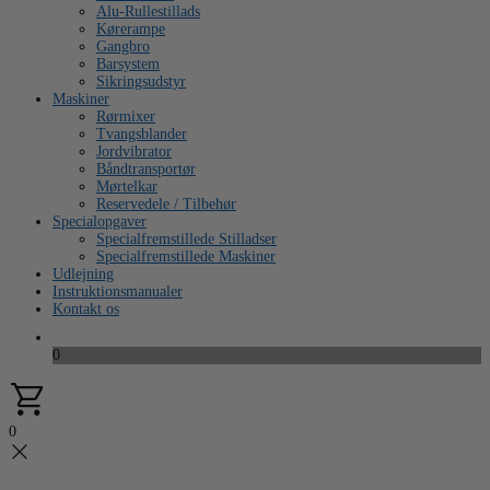
Alu-Rullestillads
Kørerampe
Gangbro
Barsystem
Sikringsudstyr
Maskiner
Rørmixer
Tvangsblander
Jordvibrator
Båndtransportør
Mørtelkar
Reservedele / Tilbehør
Specialopgaver
Specialfremstillede Stilladser
Specialfremstillede Maskiner
Udlejning
Instruktionsmanualer
Kontakt os
0
0