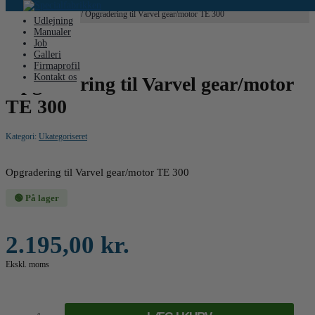
Hjem
/
Ukategoriseret
/ Opgradering til Varvel gear/motor TE 300
Udlejning
Manualer
Job
Galleri
Firmaprofil
Kontakt os
Opgradering til Varvel gear/motor
TE 300
Kategori:
Ukategoriseret
Opgradering til Varvel gear/motor TE 300
🟢 På lager
2.195,00
kr.
Ekskl. moms
Opgradering
til