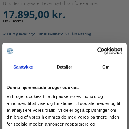
N.B. Bestillingsvare. Leveringstid kan forekomme.
17.895,00
kr.
Ekskl. moms
✔ Hurtig levering
✔ Dansk kvalitet
✔ 50+ års erfaring
Har du brug for hjælp?
Ring til Henriette for at bestille eller ved spørgsmål...
Samtykke
Detaljer
Om
📞 97 44 14 66
✉️
mail@specialfabrikken.dk
Denne hjemmeside bruger cookies
Vi bruger cookies til at tilpasse vores indhold og
Om dette produkt
annoncer, til at vise dig funktioner til sociale medier og til
Smart sammenklappelig trappe til stillads. Trappen er
at analysere vores trafik. Vi deler også oplysninger om
indstillelig i højden 2,1 til 3,1 meter.
din brug af vores hjemmeside med vores partnere inden
for sociale medier, annonceringspartnere og