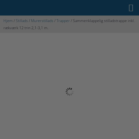
Hjem
/
Stillads
/
Murerstillads
/
Trapper
/ Sammenklappelig stilladstrappe inkl.
rækværk 12 trin 2,1-3,1 m.