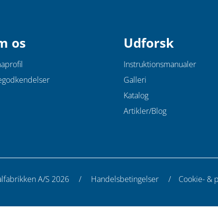
m os
Udforsk
aprofil
Instruktionsmanualer
egodkendelser
Galleri
Katalog
Artikler/Blog
cialfabrikken A/S 2026 /
Handelsbetingelser
/
Cookie- & pr