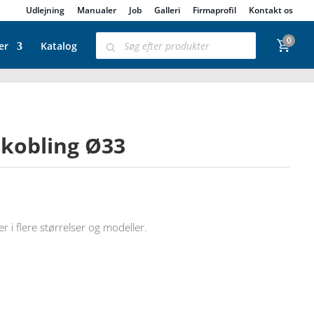
Udlejning
Manualer
Job
Galleri
Firmaprofil
Kontakt os
Products
0
search
er
Katalog
ekobling Ø33
r i flere størrelser og modeller.