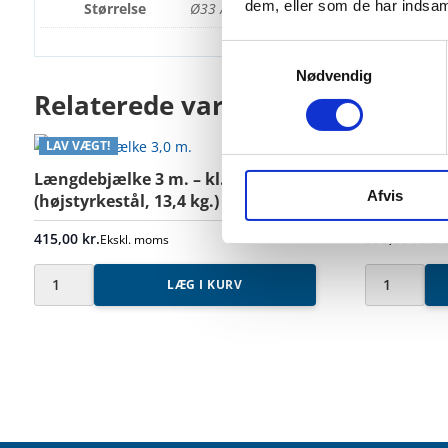
dem, eller som de har indsaml
Størrelse
Ø33 / Ø42-48 mm., Ø48 / Ø48 mm., Nords
Samtykkevalg
Nødvendig
Relaterede varer
LAV VÆGT!
Længdebjælke 3 m. – kl. 4/5
Alu-beslag
Afvis
(højstyrkestål, 13,4 kg.)
med tap
415,00
kr.
395,00
kr.
Ekskl. moms
Ek
LÆG I KURV
Længdebjælke
Alu-
3
beslag
m.
til
-
gelændersto
kl.
med
4/5
tap