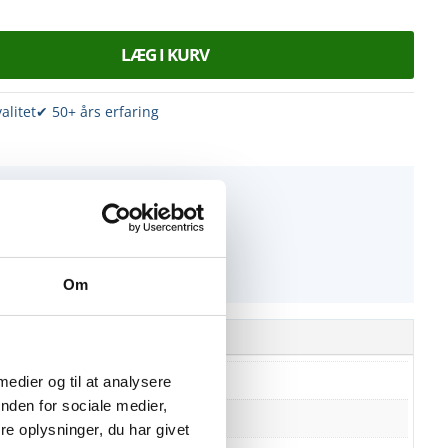
LÆG I KURV
alitet
✔ 50+ års erfaring
 hjælp?
at bestille eller ved spørgsmål...
abrikken.dk
Om
 medier og til at analysere
nden for sociale medier,
e oplysninger, du har givet