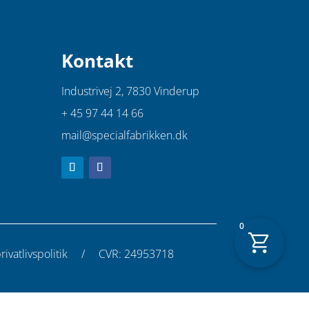
antal
Kontakt
Industrivej 2,
7830 Vinderup
+ 45 97 44 14 66
mail@specialfabrikken.dk
0
ivatlivspolitik
/ CVR: 24953718