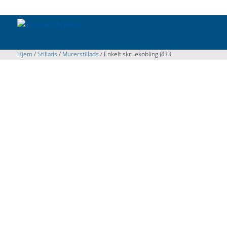
Hjem
/
Stillads
/
Murerstillads
/ Enkelt skruekobling Ø33