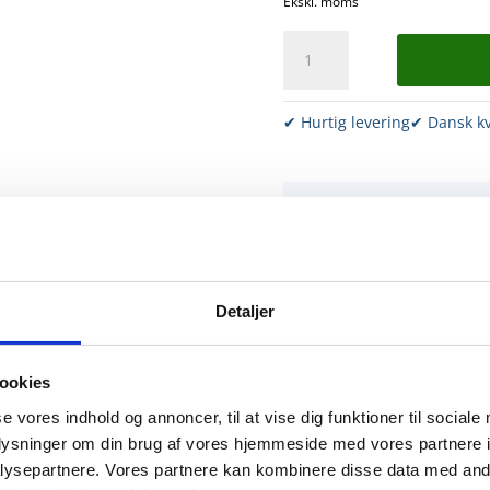
Ekskl. moms
Enkelt
skruekobling
Ø33
antal
✔ Hurtig levering
✔ Dansk kv
Har du brug for
Ring til Henriette for 
📞 97 44 14 66
✉️
mail@specialf
Detaljer
ookies
se vores indhold og annoncer, til at vise dig funktioner til sociale
oplysninger om din brug af vores hjemmeside med vores partnere i
 Reservedele
ysepartnere. Vores partnere kan kombinere disse data med andr