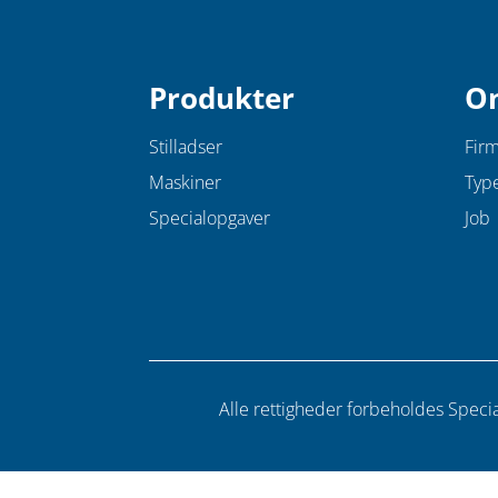
(højstyrkestål,
antal
13,4
kg.)
Produkter
O
antal
Stilladser
Firm
Maskiner
Typ
Specialopgaver
Job
Alle rettigheder forbeholdes Spe