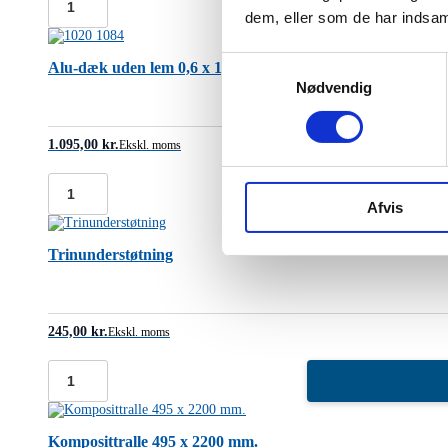
Alu-
dem, eller som de har indsaml
beslag
til
gelænderstolpe/pibe
Samtykkevalg
Alu-dæk uden lem 0,6 x 1,65 m.
med
Nødvendig
tap
antal
1.095,00
kr.
Ekskl. moms
Alu-
Afvis
dæk
uden
lem
Trinunderstøtning
0,6
x
1,65
m.
antal
245,00
kr.
Ekskl. moms
Trinunderstøtning
antal
Komposittralle 495 x 2200 mm.