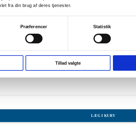
LÆG I KURV
et fra din brug af deres tjenester.
Præferencer
Statistik
LÆG I KURV
Tillad valgte
LÆG I KURV