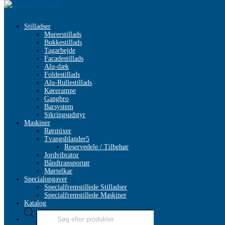
Udlejning
Manualer
Stilladser
Job
Murerstillads
Galleri
Bukkestillads
Firmaprofil
Tagarbejde
Kontakt os
Hjem
/
Stillads
/
Murerstillads
/
Inddækning
/ Stilladsnet Expert
Facadestillads
Alu-dæk
Foldestillads
Alu-Rullestillads
Kørerampe
Gangbro
Barsystem
Sikringsudstyr
Maskiner
Rørmixer
Tvangsblander
Reservedele / Tilbehør
Jordvibrator
Båndtransportør
Mørtelkar
Specialopgaver
Specialfremstillede Stilladser
Specialfremstillede Maskiner
Katalog
Products
search