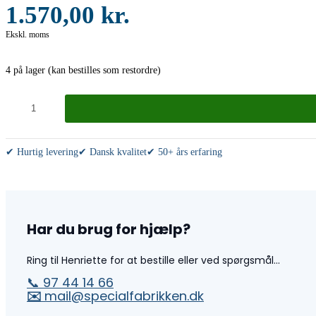
1.570,00
kr.
Ekskl. moms
4 på lager (kan bestilles som restordre)
Stilladsnet
Expert
antal
✔ Hurtig levering
✔ Dansk kvalitet
✔ 50+ års erfaring
Har du brug for hjælp?
Ring til Henriette for at bestille eller ved spørgsmål...
📞 97 44 14 66
✉️
mail@specialfabrikken.dk