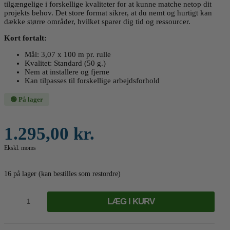
tilgængelige i forskellige kvaliteter for at kunne matche netop dit
projekts behov. Det store format sikrer, at du nemt og hurtigt kan
dække større områder, hvilket sparer dig tid og ressourcer.
Kort fortalt:
Mål: 3,07 x 100 m pr. rulle
Kvalitet: Standard (50 g.)
Nem at installere og fjerne
Kan tilpasses til forskellige arbejdsforhold
🟢 På lager
1.295,00
kr.
Ekskl. moms
16 på lager (kan bestilles som restordre)
Stilladsnet
50
LÆG I KURV
g.
(Standard)
-
3,07x100