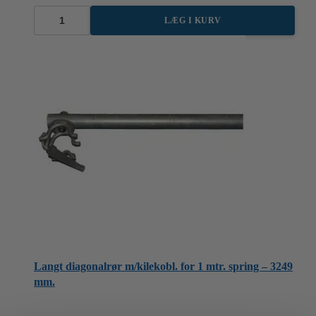
LÆG I KURV
Alu-
dæk
med
lem
0,6
x
1,58
m.
antal
Langt diagonalrør m/kilekobl. for 1 mtr. spring – 3249
mm.