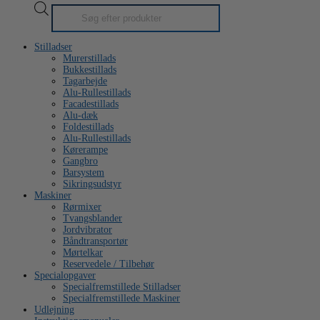
Products
search
Stilladser
Murerstillads
Bukkestillads
Tagarbejde
Alu-Rullestillads
Facadestillads
Alu-dæk
Foldestillads
Alu-Rullestillads
Kørerampe
Gangbro
Barsystem
Sikringsudstyr
Maskiner
Rørmixer
Tvangsblander
Jordvibrator
Båndtransportør
Mørtelkar
Reservedele / Tilbehør
Specialopgaver
Specialfremstillede Stilladser
Specialfremstillede Maskiner
Udlejning