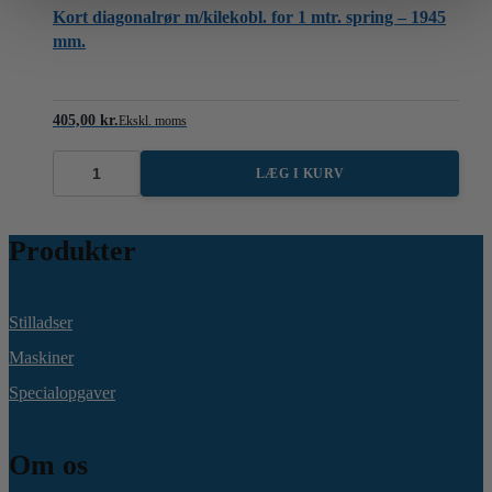
Kort diagonalrør m/kilekobl. for 1 mtr. spring – 1945
mm.
405,00
kr.
Ekskl. moms
LÆG I KURV
Kort
diagonalrør
m/kilekobl.
for
Produkter
1
mtr.
spring
-
1945
Stilladser
mm.
antal
Maskiner
Specialopgaver
Om os