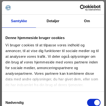
520,00
kr.
Ekskl. moms
LÆG I KURV
Langt
Samtykke
Detaljer
Om
diagonalrør
m/kilekobl.
for
1
Denne hjemmeside bruger cookies
mtr.
spring
Vi bruger cookies til at tilpasse vores indhold og
-
3249
annoncer, til at vise dig funktioner til sociale medier og til
mm.
at analysere vores trafik. Vi deler også oplysninger om
antal
din brug af vores hjemmeside med vores partnere inden
for sociale medier, annonceringspartnere og
analysepartnere. Vores partnere kan kombinere disse
data med andre oplysninger, du har givet dem, eller som
de har indsamlet fra din brug af deres tjenester.
🚧 En idé, en udfordring, en
specialopgave?
Samtykkevalg
Vidste du, at vi ikke kun laver stilladser?
Alu-afdækningsdæk med lem
– vi bygger også
specialløsninger i stål og alu.
Nødvendig
Har du en udfordring, der kræver noget særligt?