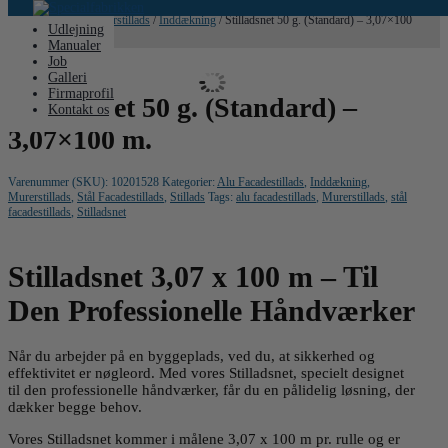
Hjem
/
Stillads
/
Murerstillads
/
Inddækning
/ Stilladsnet 50 g. (Standard) – 3,07×100
Udlejning
m.
Manualer
Job
Galleri
Firmaprofil
Stilladsnet 50 g. (Standard) –
Kontakt os
3,07×100 m.
Varenummer (SKU):
10201528
Kategorier:
Alu Facadestillads
,
Inddækning
,
Murerstillads
,
Stål Facadestillads
,
Stillads
Tags:
alu facadestillads
,
Murerstillads
,
stål
facadestillads
,
Stilladsnet
Stilladsnet 3,07 x 100 m – Til
Den Professionelle Håndværker
Når du arbejder på en byggeplads, ved du, at sikkerhed og
effektivitet er nøgleord. Med vores Stilladsnet, specielt designet
til den professionelle håndværker, får du en pålidelig løsning, der
dækker begge behov.
Vores Stilladsnet kommer i målene 3,07 x 100 m pr. rulle og er