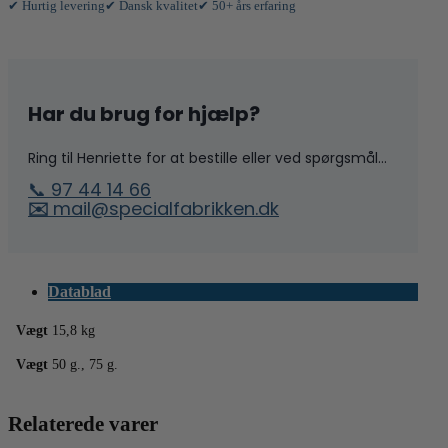
✔ Hurtig levering
✔ Dansk kvalitet
✔ 50+ års erfaring
m.
antal
Har du brug for hjælp?
Ring til Henriette for at bestille eller ved spørgsmål...
📞 97 44 14 66
✉️
mail@specialfabrikken.dk
Datablad
Vægt
15,8 kg
Vægt
50 g., 75 g.
Relaterede varer