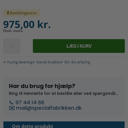
⏳ Bestillingsvare
975,00
kr.
Ekskl. moms
Scaffband
LÆG I KURV
stilladspresenning
3,2
x
✔ Hurtig levering
✔ Dansk kvalitet
✔ 50+ års erfaring
40
m.
antal
Har du brug for hjælp?
Ring til Henriette for at bestille eller ved spørgsmål...
📞 97 44 14 66
✉️
mail@specialfabrikken.dk
Om dette produkt