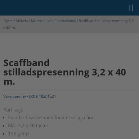
Hjem
/
Stillads
/
Murerstillads
/
Inddækning
/ Scaffband stilladspresenning 3,2
x 40 m.
Scaffband
stilladspresenning 3,2 x 40
m.
Varenummer (SKU):
10201521
Kort sagt:
Standard kvalitet med forstærkningsbånd
Mål: 3,2 x 40 meter
150 g./m2