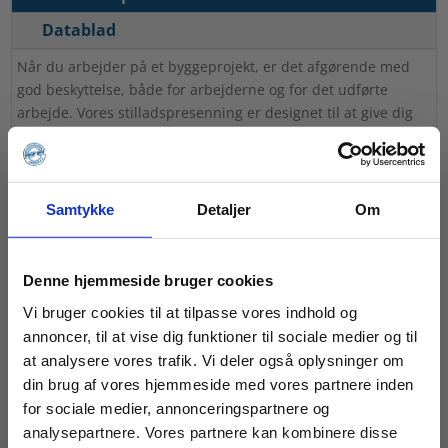
Datablad
Når du arbejder på et byggeprojekt, er det afgørende med
god beskyttelse, både for arbejderne og for det udførte
arbejde. Vores stilladspresenning er designet til at give dig
den beskyttelse, du har brug for. Fremstillet med
forstærkningsbånd, sikrer denne presenning ekstra
robusthed og holdbarhed under alle vejrforhold.
Samtykke
Detaljer
Om
Vi tilbyder stilladspresenninger i to forskellige kvaliteter, så
du kan vælge den, der bedst passer til dine behov. Uanset
hvilken kvalitet du vælger, kan du stole på, at vores
Denne hjemmeside bruger cookies
presenninger vil stå distancen og give dig den beskyttelse,
du har brug for.
Vi bruger cookies til at tilpasse vores indhold og
annoncer, til at vise dig funktioner til sociale medier og til
Gør dit byggeprojekt sikrere og mere effektivt med vores
at analysere vores trafik. Vi deler også oplysninger om
kvalitetsstilladspresenninger.
din brug af vores hjemmeside med vores partnere inden
for sociale medier, annonceringspartnere og
Relaterede varer
analysepartnere. Vores partnere kan kombinere disse