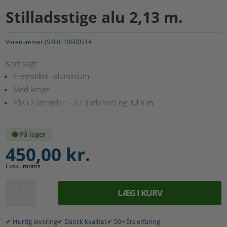
Stilladsstige alu 2,13 m.
Varenummer (SKU):
10600514
Kort sagt:
Fremstillet i aluminium
Med kroge
Fås i 2 længder – 2,13 (denne) og
3,13 m.
🟢 På lager
450,00
kr.
Ekskl. moms
Stilladsstige
LÆG I KURV
alu
A
2,13
l
m.
✔ Hurtig levering
✔ Dansk kvalitet
✔ 50+ års erfaring
t