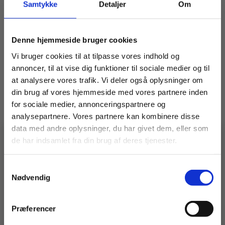
Samtykke
Detaljer
Om
Relaterede varer
Denne hjemmeside bruger cookies
Vi bruger cookies til at tilpasse vores indhold og
annoncer, til at vise dig funktioner til sociale medier og til
at analysere vores trafik. Vi deler også oplysninger om
din brug af vores hjemmeside med vores partnere inden
for sociale medier, annonceringspartnere og
analysepartnere. Vores partnere kan kombinere disse
data med andre oplysninger, du har givet dem, eller som
de har indsamlet fra din brug af deres tjenester.
🚧 En idé, en udfordring, en
specialopgave?
Enrørsbjælke lav 1,6 m.
Afslutningssøjle 1,0 m.
Vidste du, at vi ikke kun laver stilladser?
Samtykkevalg
– vi bygger også
specialløsninger i stål og alu.
Nødvendig
Har du en udfordring, der kræver noget særligt?
225,00
kr.
225,00
kr.
Ekskl. moms
Ekskl. moms
Så er det lige præcis den slags, vi elsker at løse 💪
Præferencer
👉 Klik her og se, hvad vi kan.
LÆG I KURV
LÆG I KURV
Enrørsbjælke
Afslutningssøjle