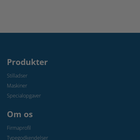
uden
Ø48
lem
antal
0,6
x
1,65
m.
antal
Produkter
Stilladser
Maskiner
Specialopgaver
Om os
Firmaprofil
Typegodkendelser