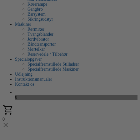
Kørerampe
Gangbro
Barsystem
Sikringsudstyr
Maskiner
Rørmixer
Tvangsblander
Jordvibrator
Båndtransportør
Mørtelkar
Reservedele / Tilbehør
Specialopgaver
Specialfremstillede Stilladser
Specialfremstillede Maskiner
Udlejning
Instruktionsmanualer
Kontakt os
0
0