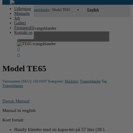
Udlejning
Hjem
/
Maskiner
/
Tvangsblander
/ Model TE65
English
Manualer
Job
Galleri
Firmaprofil
Kontakt os
Model TE65
Varenummer (SKU):
10110107
Kategorier:
Maskiner
,
Tvangsblander
Tag:
Tvangsblander
Dansk Manual
Manual in english
Kort fortalt:
Handy blander med en kapacitet på 57 liter (38 l.