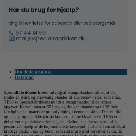
Har du brug for hjælp?
Ring til Henriette for at bestille eller ved spørgsmål...
📞 97 44 14 66
✉️
mail@specialfabrikken.dk
Om dette produkt
Datablad
Specialfabrikkens brede udvalg
af tvangsblandere sikrer, at der
findes en stærk og prisvenlig blander til alle behov - stort som småt.
TE65 er Specialfabrikkens mindste tvangsblander til de lettere
opgaver. Karvolumen er 65 liter, og der kan blandes op til 38 liter
færdigblandet materiale pr. opfyldning i denne maskine. Den er lille
og handy, og den ikke går på kompromis med kvaliteten. TE65 er en
del af vores praktiske sækkevognsmodeller - den læsses nemt af én
person ved hjælp af de højtmonterede læssehjul. TE65 er fremstillet af
kraftige plader i kar og bund, som sikrer at karret forbliver rundt, så