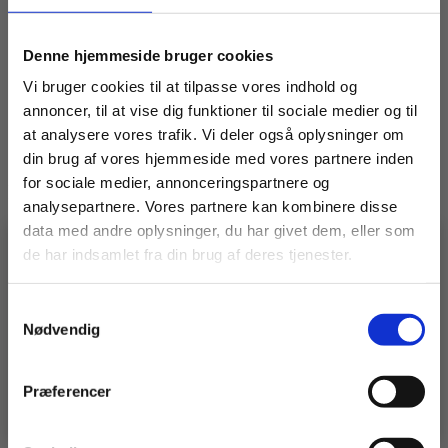
Blandemølle omdrejning
35 pr. minut
Denne hjemmeside bruger cookies
Pladetykkelse, bund
5 mm.
Vi bruger cookies til at tilpasse vores indhold og
annoncer, til at vise dig funktioner til sociale medier og til
Pladetykkelse, kar / svøb
3 mm.
at analysere vores trafik. Vi deler også oplysninger om
din brug af vores hjemmeside med vores partnere inden
for sociale medier, annonceringspartnere og
Relaterede varer
analysepartnere. Vores partnere kan kombinere disse
data med andre oplysninger, du har givet dem, eller som
de har indsamlet fra din brug af deres tjenester.
Rørmixer 20/60 liter
🚧 En idé, en udfordring, en
specialopgave?
Samtykkevalg
Vidste du, at vi ikke kun laver stilladser?
– vi bygger også
specialløsninger i stål og alu.
Nødvendig
Har du en udfordring, der kræver noget særligt?
Så er det lige præcis den slags, vi elsker at løse 💪
6.995,00
kr.
Ekskl. moms
👉 Klik her og se, hvad vi kan.
Præferencer
LÆG I KURV
Rørmixer
20/60
liter