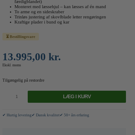
færdigblandet)
Monteret med læssehjul – kan læsses af én mand
To arme og en sideskraber
Trinløs justering af skovlblade letter rengøringen
Kraftige plader i bund og kar
⏳ Bestillingsvare
13.995,00
kr.
Ekskl. moms
Tilgængelig på restordre
Model
TE65
LÆG I KURV
antal
✔ Hurtig levering
✔ Dansk kvalitet
✔ 50+ års erfaring