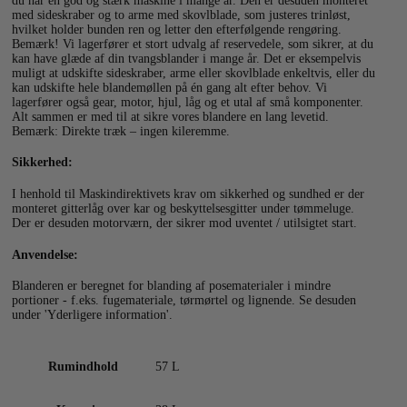
du har en god og stærk maskine i mange år. Den er desuden monteret
med sideskraber og to arme med skovlblade, som justeres trinløst,
hvilket holder bunden ren og letter den efterfølgende rengøring.
Bemærk! Vi lagerfører et stort udvalg af reservedele, som sikrer, at du
kan have glæde af din tvangsblander i mange år. Det er eksempelvis
muligt at udskifte sideskraber, arme eller skovlblade enkeltvis, eller du
kan udskifte hele blandemøllen på én gang alt efter behov. Vi
lagerfører også gear, motor, hjul, låg og et utal af små komponenter.
Alt sammen er med til at sikre vores blandere en lang levetid.
Bemærk: Direkte træk – ingen kileremme.
Sikkerhed:
I henhold til Maskindirektivets krav om sikkerhed og sundhed er der
monteret gitterlåg over kar og beskyttelsesgitter under tømmeluge.
Der er desuden motorværn, der sikrer mod uventet / utilsigtet start.
Anvendelse:
Blanderen er beregnet for blanding af posematerialer i mindre
portioner - f.eks. fugemateriale, tørmørtel og lignende. Se desuden
under 'Yderligere information'.
Rumindhold
57 L