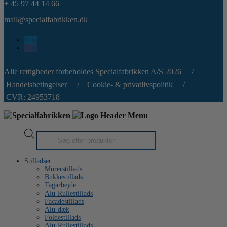
+ 45 97 44 14 66
mail@specialfabrikken.dk
Følg
Følg
Alle rettigheder forbeholdes Specialfabrikken A/S 2026 /
Handelsbetingelser
/
Cookie- & privatlivspolitik
/
CVR: 24953718
Products
search
Stilladser
Murerstillads
Bukkestillads
Tagarbejde
Alu-Rullestillads
Facadestillads
Alu-dæk
Foldestillads
Alu-Rullestillads