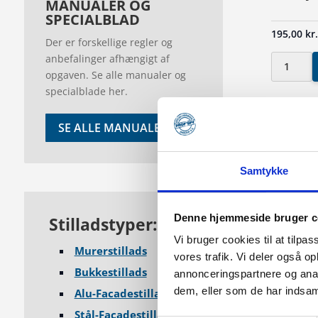
MANUALER OG
SPECIALBLAD
195,00
kr
Der er forskellige regler og
anbefalinger afhængigt af
Tværbjæl
opgaven. Se alle manualer og
specialblade her.
1,6
m.
SE ALLE MANUALER
antal
Tværbjæ
Samtykke
165,00
kr
Denne hjemmeside bruger c
Stilladstyper:
Vi bruger cookies til at tilpas
Tværbjæl
Murerstillads
vores trafik. Vi deler også 
0,6
Bukkestillads
annonceringspartnere og anal
m.
dem, eller som de har indsaml
Alu-Facadestillads
antal
Stål-Facadestillads