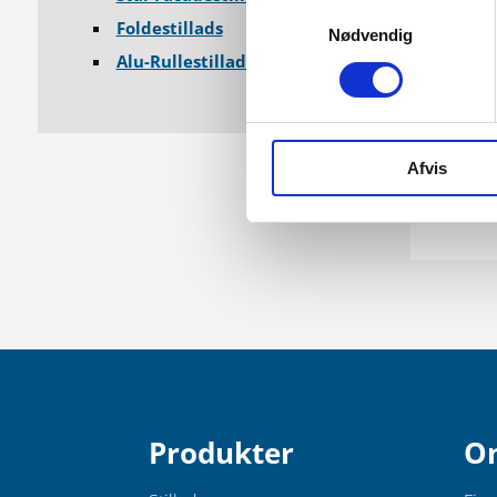
Samtykkevalg
Foldestillads
Nødvendig
Alu-Rullestillads
Afvis
Produkter
O