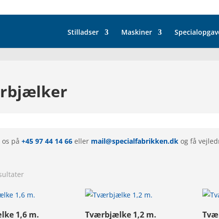
Stilladser
Maskiner
Specialopgav
rbjælker
t os på
+45 97 44 14 66
eller
mail@specialfabrikken.dk
og få vejled
Sorteret
sultater
efter
popularitet
lke 1,6 m.
Tværbjælke 1,2 m.
Tvæ