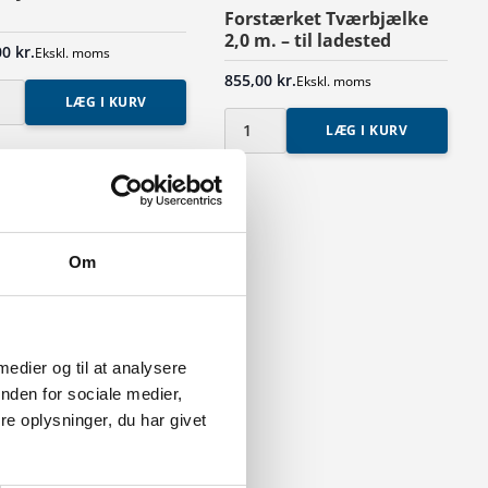
Forstærket Tværbjælke
2,0 m. – til ladested
00
kr.
Ekskl. moms
855,00
kr.
Ekskl. moms
LÆG I KURV
bjælke
LÆG I KURV
Forstærket
Tværbjælke
2,0
m.
-
Om
til
ladested
antal
 medier og til at analysere
nden for sociale medier,
e oplysninger, du har givet