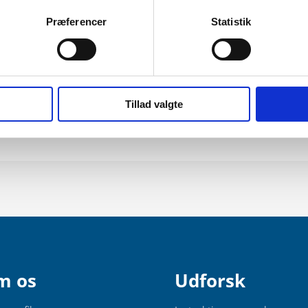
Præferencer
Statistik
Tillad valgte
m os
Udforsk