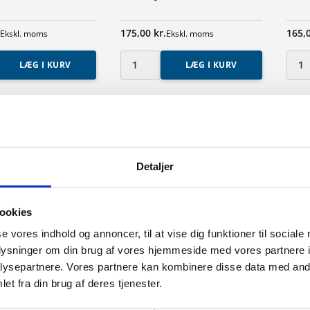
.
175,00
kr.
165,
Ekskl. moms
Ekskl. moms
LÆG I KURV
LÆG I KURV
ke
Tværbjælke
Tvær
1,2
1
m.
m.
antal
antal
lke 0,6 m.
Tværbjælke 0,72 m.
Detaljer
.
165,00
kr.
Ekskl. moms
Ekskl. moms
ookies
se vores indhold og annoncer, til at vise dig funktioner til sociale
LÆG I KURV
LÆG I KURV
ke
Tværbjælke
oplysninger om din brug af vores hjemmeside med vores partnere i
0,72
ysepartnere. Vores partnere kan kombinere disse data med andr
m.
et fra din brug af deres tjenester.
antal