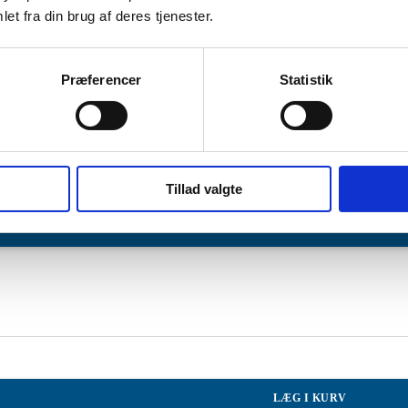
et fra din brug af deres tjenester.
LÆG I KURV
Præferencer
Statistik
.
Tillad valgte
LÆG I KURV
LÆG I KURV