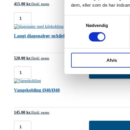
415,00
kr.
Ekskl. moms
dem, eller som de har indsaml
Samtykkevalg
Længdebjælke
3
Nødvendig
m.
-
Langt diagonalrør m/kilekobl. for 1 mtr. spring – 3249 mm
kl.
4/5
(højstyrkestål,
13,4
kg.)
520,00
kr.
Ekskl. moms
Afvis
antal
Langt
diagonalrør
m/kilekobl.
for
Vangekobling Ø48/Ø48
1
mtr.
spring
-
3249
145,00
kr.
Ekskl. moms
mm.
antal
Vangekobling