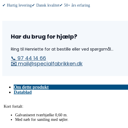
✔ Hurtig levering
✔ Dansk kvalitet
✔ 50+ års erfaring
Har du brug for hjælp?
Ring til Henriette for at bestille eller ved spørgsmål...
📞 97 44 14 66
✉️
mail@specialfabrikken.dk
Om dette produkt
Datablad
Kort fortalt:
Galvaniseret tværbjælke 0,60 m.
Med næb for samling med søjler.