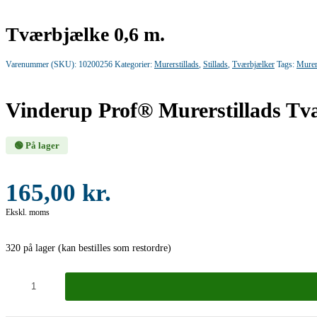
Tværbjælke 0,6 m.
Varenummer (SKU):
10200256
Kategorier:
Murerstillads
,
Stillads
,
Tværbjælker
Tags:
Murer
Vinderup Prof® Murerstillads Tv
🟢 På lager
165,00
kr.
Ekskl. moms
320 på lager (kan bestilles som restordre)
Tværbjælke
0,6
m.
antal