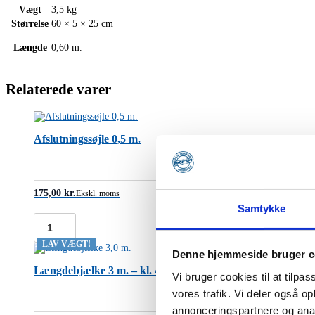
Vægt
3,5 kg
Størrelse
60 × 5 × 25 cm
Længde
0,60 m.
Relaterede varer
Afslutningssøjle 0,5 m.
175,00
kr.
Ekskl. moms
Samtykke
Afslutningssøjle
0,5
LAV VÆGT!
Denne hjemmeside bruger c
m.
antal
Længdebjælke 3 m. – kl. 4/5 (højstyrkestål, 13,4 kg.)
Vi bruger cookies til at tilpas
vores trafik. Vi deler også 
annonceringspartnere og anal