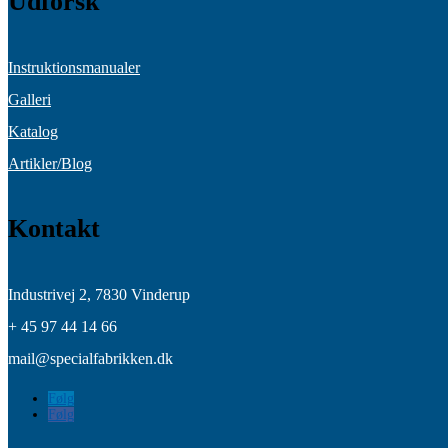
Udforsk
Instruktionsmanualer
Galleri
Katalog
Artikler/Blog
Kontakt
Industrivej 2,
7830 Vinderup
+ 45 97 44 14 66
mail@specialfabrikken.dk
Følg
Følg