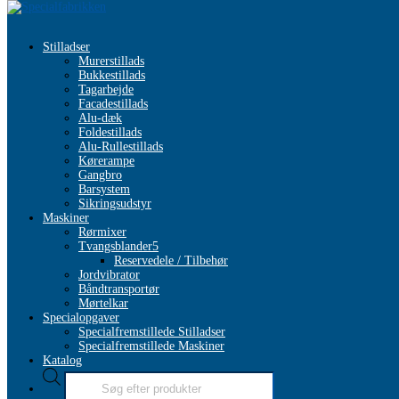
Udlejning
Manualer
Stilladser
Job
Murerstillads
Galleri
Bukkestillads
Firmaprofil
Tagarbejde
Kontakt os
Hjem
/
Stillads
/
Murerstillads
/
Tværbjælker
/ Tværbjælke 0,6 m.
Facadestillads
Alu-dæk
Foldestillads
Alu-Rullestillads
Kørerampe
Gangbro
Barsystem
Sikringsudstyr
Maskiner
Rørmixer
Tvangsblander
Reservedele / Tilbehør
Jordvibrator
Båndtransportør
Mørtelkar
Specialopgaver
Specialfremstillede Stilladser
Specialfremstillede Maskiner
Katalog
Products
search