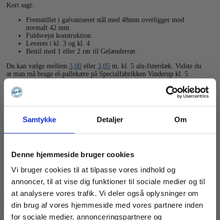
Kort sagt:
Fremstillet i galvaniseret stål med 48mm overligger mod
normalt 42 mm.
Fuldsvejst konstruktion.
Leveres i kl. 3 og kl. 4
Bestil med 1 eller 2 rør til Gelænderrør.
Du kan vælge mellem
3,00
eller
3,05
m. kl. 5 alu-finerdæk. Vidste du
at man må bruge el-pallekære på Specialfabrikken Vinderup kl. 5
dæk.
Vægt
7,7 kg
Samtykke
Detaljer
Om
Størrelse
115 × 125 × 6 cm
Denne hjemmeside bruger cookies
Hånd- / knælister stål
L 2,92 m., L 2,97 m., L 1,14 m., L 1,24 m., Teleskop 2,00 – 3,05
Vi bruger cookies til at tilpasse vores indhold og
m.
annoncer, til at vise dig funktioner til sociale medier og til
at analysere vores trafik. Vi deler også oplysninger om
Relaterede varer
din brug af vores hjemmeside med vores partnere inden
for sociale medier, annonceringspartnere og