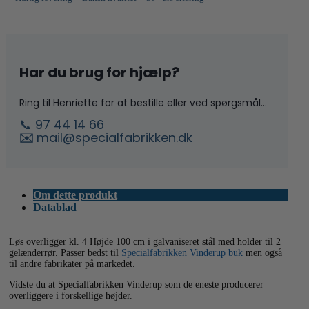
H
100
cm
antal
Har du brug for hjælp?
Ring til Henriette for at bestille eller ved spørgsmål...
📞 97 44 14 66
✉️
mail@specialfabrikken.dk
Om dette produkt
Datablad
Løs overligger kl. 4 Højde 100 cm i galvaniseret stål med holder til 2
gelænderrør. Passer bedst til
Specialfabrikken Vinderup buk
men også
til andre fabrikater på markedet.
Vidste du at Specialfabrikken Vinderup som de eneste producerer
overliggere i forskellige højder.