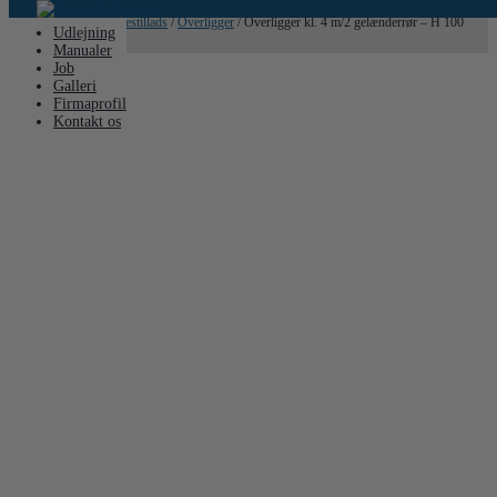
Hjem
/
Stillads
/
Bukkestillads
/
Overligger
/ Overligger kl. 4 m/2 gelænderrør – H 100
Udlejning
cm
Manualer
Job
Galleri
Firmaprofil
Kontakt os