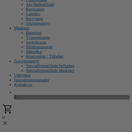
Alu-Rullestillads
Kørerampe
Gangbro
Barsystem
Sikringsudstyr
Maskiner
Rørmixer
Tvangsblander
Jordvibrator
Båndtransportør
Mørtelkar
Reservedele / Tilbehør
Specialopgaver
Specialfremstillede Stilladser
Specialfremstillede Maskiner
Udlejning
Instruktionsmanualer
Kontakt os
0
0