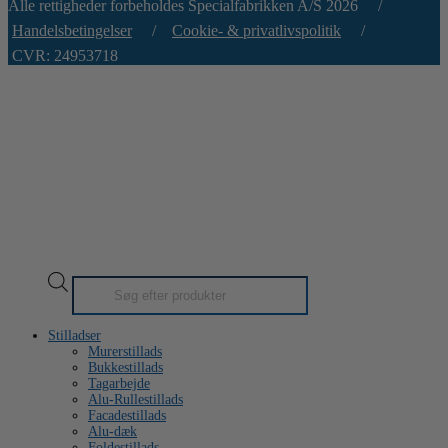
Alle rettigheder forbeholdes Specialfabrikken A/S 2026 /
Handelsbetingelser
/
Cookie- & privatlivspolitik
/
CVR: 24953718
Products
search
Stilladser
Murerstillads
Bukkestillads
Tagarbejde
Alu-Rullestillads
Facadestillads
Alu-dæk
Foldestillads