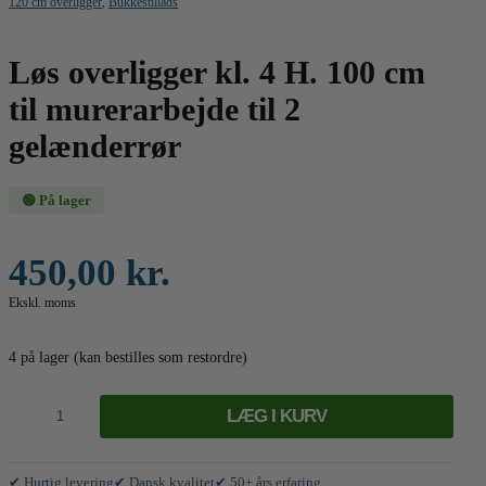
120 cm overligger
,
Bukkestillads
Løs overligger kl. 4 H. 100 cm
til murerarbejde til 2
gelænderrør
🟢 På lager
450,00
kr.
Ekskl. moms
4 på lager (kan bestilles som restordre)
Overligger
kl.
LÆG I KURV
4
m/2
gelænderrør
-
✔ Hurtig levering
✔ Dansk kvalitet
✔ 50+ års erfaring