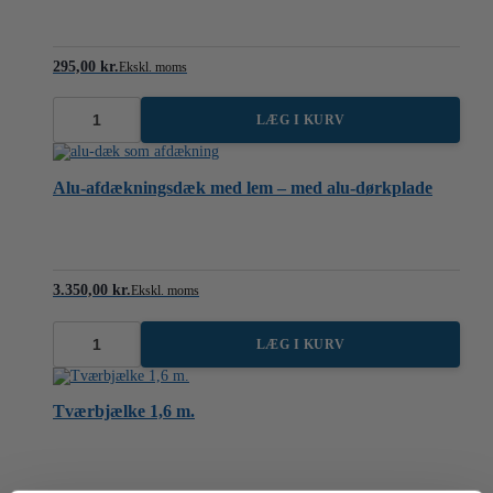
295,00
kr.
Ekskl. moms
LÆG I KURV
Ø38
mm.
vipbar
gevindfodplade
Alu-afdækningsdæk med lem – med alu-dørkplade
0,5
m.
antal
3.350,00
kr.
Ekskl. moms
LÆG I KURV
Alu-
afdækningsdæk
med
lem
Tværbjælke 1,6 m.
-
med
alu-
dørkplade
antal