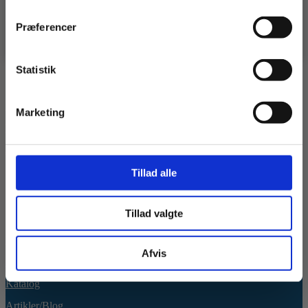
Specialopgaver
👉 Klik her og se, hvad vi kan.
Præferencer
Om os
Statistik
Firmaprofil
Marketing
Typegodkendelser
Job
Tillad alle
Udforsk
Tillad valgte
Instruktionsmanualer
Afvis
Galleri
Katalog
Artikler/Blog