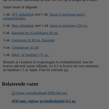
Sættet består af følgende:
1 stk.
SPV stilladsbuk
med 1 stk.
klasse 4 overligger med 2
gelænderholdere
1 stk.
Mini stilladsbuk
med 1 stk.
klasse 4 overligger 120 cm.
6 stk.
Køredæk for el-pallekærre 40 cm.
3 stk.
Startrampe til 40 cm. Køredæk
4 stk.
Gelænderrør til stål
2 stk.
Hånd- og knæliste 2,97 m.
Bemærk at i henhold til lovgivningen fra Arbejdstilsynet, kan der
kræves rækværk uanset ståhøjde, fra 0,5 m kræves der som minimum
en håndliste i 1 m. højde. Find dit rækværk
her
.
Relaterede varer
Ø38 mm. vipbar gevindfodplade 0,5 m.