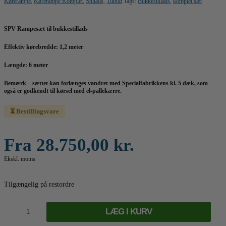
Kørerampe
,
Kørerampe Komplet
,
Stillads
,
Tilbud
Tags:
Bukkestillads
,
komplet sæt
SPV Rampesæt til bukkestillads
Effektiv kørebredde: 1,2 meter
Længde: 6 meter
Bemærk – sættet kan forlænges vandret med Specialfabrikkens kl. 5 dæk, som
også er godkendt til kørsel med el-pallekærre.
⏳ Bestillingsvare
Fra
28.750,00
kr.
Ekskl. moms
Tilgængelig på restordre
Komplet
kørerampe
LÆG I KURV
-
6