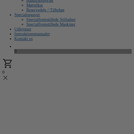
Båndtransportør
Mørtelkar
Reservedele / Tilbehør
Specialopgaver
Specialfremstillede Stilladser
Specialfremstillede Maskiner
Udlejning
Instruktionsmanualer
Kontakt os
0
0