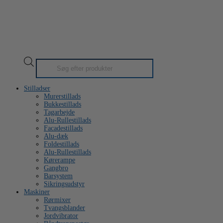
Products
search
Stilladser
Murerstillads
Bukkestillads
Tagarbejde
Alu-Rullestillads
Facadestillads
Alu-dæk
Foldestillads
Alu-Rullestillads
Kørerampe
Gangbro
Barsystem
Sikringsudstyr
Maskiner
Rørmixer
Tvangsblander
Jordvibrator