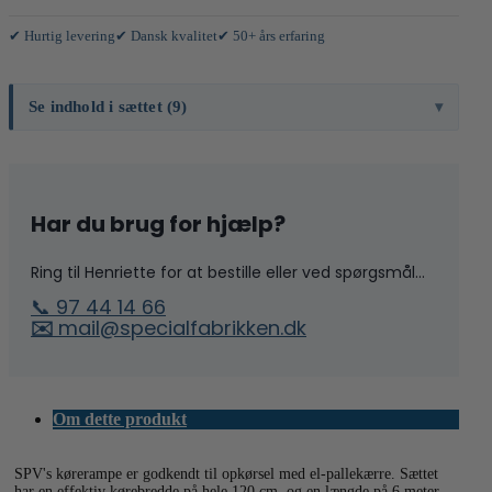
x
1,2
✔ Hurtig levering
✔ Dansk kvalitet
✔ 50+ års erfaring
meter
antal
Se indhold i sættet (9)
Har du brug for hjælp?
Ring til Henriette for at bestille eller ved spørgsmål...
📞 97 44 14 66
✉️
mail@specialfabrikken.dk
Om dette produkt
SPV's kørerampe er godkendt til opkørsel med el-pallekærre. Sættet
har en effektiv kørebredde på hele 120 cm. og en længde på 6 meter.