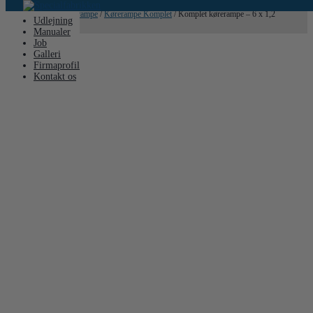
Hjem
/
Stillads
/
Kørerampe
/
Kørerampe Komplet
/ Komplet kørerampe – 6 x 1,2
Udlejning
meter
Manualer
Job
Galleri
Firmaprofil
Kontakt os