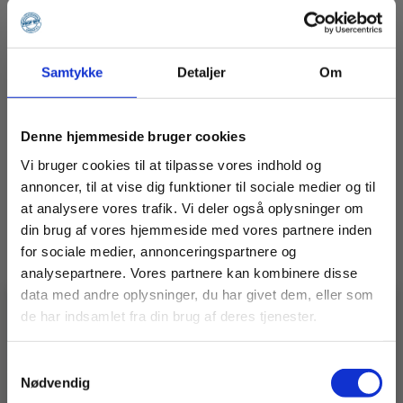
195,00
kr.
Ekskl. moms
LÆG I KURV
Tværbjælke
Samtykke
Detaljer
Om
1,6
m.
antal
Stilladstralle Gran
Denne hjemmeside bruger cookies
Vi bruger cookies til at tilpasse vores indhold og
annoncer, til at vise dig funktioner til sociale medier og til
320,00
kr.
Ekskl. moms
at analysere vores trafik. Vi deler også oplysninger om
din brug af vores hjemmeside med vores partnere inden
LÆG I KURV
Stilladstralle
for sociale medier, annonceringspartnere og
Gran
analysepartnere. Vores partnere kan kombinere disse
antal
data med andre oplysninger, du har givet dem, eller som
Produkter
de har indsamlet fra din brug af deres tjenester.
🚧 En idé, en udfordring, en
specialopgave?
Samtykkevalg
Vidste du, at vi ikke kun laver stilladser?
Stilladser
– vi bygger også
specialløsninger i stål og alu.
Nødvendig
Har du en udfordring, der kræver noget særligt?
Maskiner
Så er det lige præcis den slags, vi elsker at løse 💪