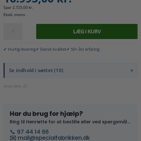
Spar
2.725,00
kr.
Ekskl. moms
Kl.
LÆG I KURV
4
A
bukkesæt
l
til
✔ Hurtig levering
✔ Dansk kvalitet
✔ 50+ års erfaring
t
murere
e
-
r
ståhøjde
Se indhold i sættet (10)
n
1,1-
a
1,9
t
Antal dele:
22
m.
i
antal
v
e
Har du brug for hjælp?
:
Ring til Henriette for at bestille eller ved spørgsmål...
📞 97 44 14 66
✉️
mail@specialfabrikken.dk