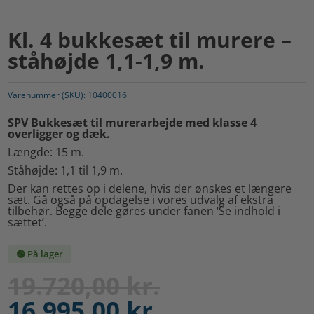
Kl. 4 bukkesæt til murere –
ståhøjde 1,1-1,9 m.
Varenummer (SKU):
10400016
SPV Bukkesæt til murerarbejde med klasse 4
overligger og dæk.
Længde: 15 m.
Ståhøjde: 1,1 til 1,9 m.
Der kan rettes op i delene, hvis der ønskes et længere
sæt. Gå også på opdagelse i vores udvalg af ekstra
tilbehør. Begge dele gøres under fanen ‘Se indhold i
sættet’.
🟢 På lager
19.720,00
kr.
16.995,00
kr.