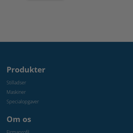
antal
beslag
til
gelænderstolpe/pibe
med
tap
antal
Produkter
Stilladser
Maskiner
Specialopgaver
Om os
Firmaprofil